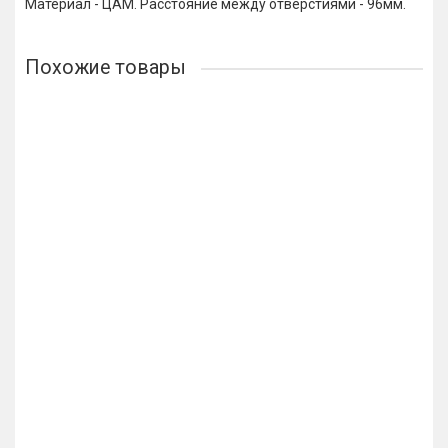
Материал - ЦАМ. Расстояние между отверстиями - 96мм.
Похожие товары
Механизм оконный Apecs WL-0001
144р.
В корзину
Купить в 1 клик
Механизм оконный Apecs WL-0001-AC медь
144р.
В корзину
Купить в 1 клик
Лидер продаж!