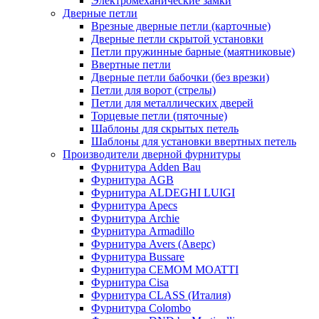
Электромеханические замки
Дверные петли
Врезные дверные петли (карточные)
Дверные петли скрытой установки
Петли пружинные барные (маятниковые)
Ввертные петли
Дверные петли бабочки (без врезки)
Петли для ворот (стрелы)
Петли для металлических дверей
Торцевые петли (пяточные)
Шаблоны для скрытых петель
Шаблоны для установки ввертных петель
Производители дверной фурнитуры
Фурнитура Adden Bau
Фурнитура AGB
Фурнитура ALDEGHI LUIGI
Фурнитура Apecs
Фурнитура Archie
Фурнитура Armadillo
Фурнитура Avers (Аверс)
Фурнитура Bussare
Фурнитура CEMOM MOATTI
Фурнитура Cisa
Фурнитура CLASS (Италия)
Фурнитура Colombo