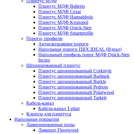
Плинтус МДФ
Плинтус МДФ Balterio
Плинтус МДФ Cezar
Плинтус МДФ Hannahholz
Плинтус МДФ Kronopol
Плинтус МДФ Quick-Step
Плинтус МДФ Smartprofile
Пороги, профили
Антискользящие пороги
Напольные пороги ПВХ IDEAL (Идеал)
Напольный профиль порог МДФ Quick-Step
Incizo
Шпонированный плинтус
Плинтус шпонированный Corkstyle
Плинтус шпонированный Barlinek
Плинтус шпонированный Burkle
Плинтус шпонированный Pedross
Плинтус шпонированный Polarwood
Плинтус шпонированный Tarkett
Кабель-канал
Кабель-канал T.plast
Клипсы для плинтуса
Напольные покрытия
Ламинированные полы
Ламинат Floorwood