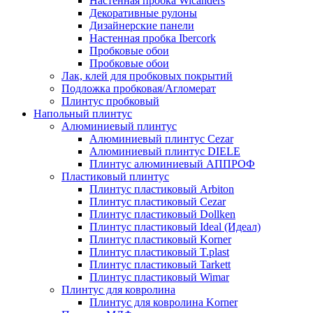
Настенная пробка Wicanders
Декоративные рулоны
Дизайнерские панели
Настенная пробка Ibercork
Пробковые обои
Пробковые обои
Лак, клей для пробковых покрытий
Подложка пробковая/Агломерат
Плинтус пробковый
Напольный плинтус
Алюминиевый плинтус
Алюминиевый плинтус Cezar
Алюминиевый плинтус DIELE
Плинтус алюминиевый АППРОФ
Пластиковый плинтус
Плинтус пластиковый Arbiton
Плинтус пластиковый Cezar
Плинтус пластиковый Dollken
Плинтус пластиковый Ideal (Идеал)
Плинтус пластиковый Korner
Плинтус пластиковый T.plast
Плинтус пластиковый Tarkett
Плинтус пластиковый Wimar
Плинтус для ковролина
Плинтус для ковролина Korner