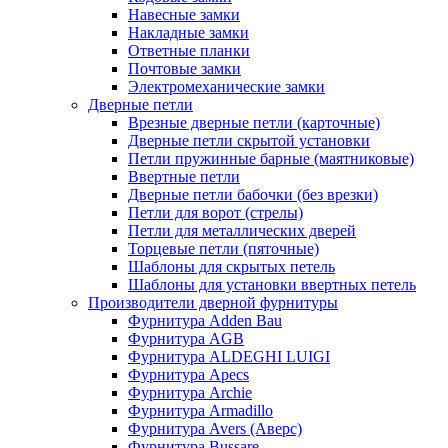
Навесные замки
Накладные замки
Ответные планки
Почтовые замки
Электромеханические замки
Дверные петли
Врезные дверные петли (карточные)
Дверные петли скрытой установки
Петли пружинные барные (маятниковые)
Ввертные петли
Дверные петли бабочки (без врезки)
Петли для ворот (стрелы)
Петли для металлических дверей
Торцевые петли (пяточные)
Шаблоны для скрытых петель
Шаблоны для установки ввертных петель
Производители дверной фурнитуры
Фурнитура Adden Bau
Фурнитура AGB
Фурнитура ALDEGHI LUIGI
Фурнитура Apecs
Фурнитура Archie
Фурнитура Armadillo
Фурнитура Avers (Аверс)
Фурнитура Bussare