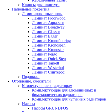
Кабель-канал T.plast
Клипсы для плинтуса
Напольные покрытия
Ламинированные полы
Ламинат Floorwood
Ламинат Aqua-step
Ламинат Broadway
Ламинат Classen
Ламинат Egger
Ламинат Kronoflooring
Ламинат Kronospan
Ламинат Kronostar
Ламинат Pergo
Ламинат Quick Step
Ламинат Tarkett
Ламинат Westerhof
Ламинат Синтерос
Подложка
Отопление, смесители
Комлектующие к радиаторам
Комплектующие для алюминиевых и
биметаллических радиаторов
Комплектующие для чугунных радиаторов
Насосы
Насосы GRUNDFOS