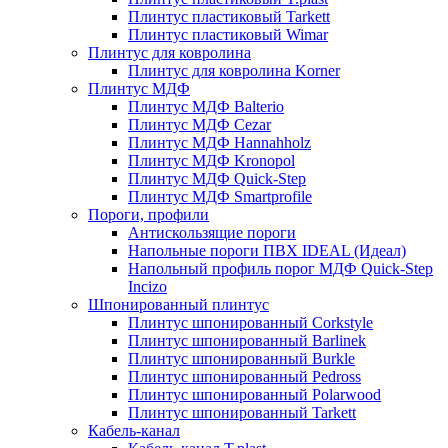
Плинтус пластиковый Tarkett
Плинтус пластиковый Wimar
Плинтус для ковролина
Плинтус для ковролина Korner
Плинтус МДФ
Плинтус МДФ Balterio
Плинтус МДФ Cezar
Плинтус МДФ Hannahholz
Плинтус МДФ Kronopol
Плинтус МДФ Quick-Step
Плинтус МДФ Smartprofile
Пороги, профили
Антискользящие пороги
Напольные пороги ПВХ IDEAL (Идеал)
Напольный профиль порог МДФ Quick-Step
Incizo
Шпонированный плинтус
Плинтус шпонированный Corkstyle
Плинтус шпонированный Barlinek
Плинтус шпонированный Burkle
Плинтус шпонированный Pedross
Плинтус шпонированный Polarwood
Плинтус шпонированный Tarkett
Кабель-канал