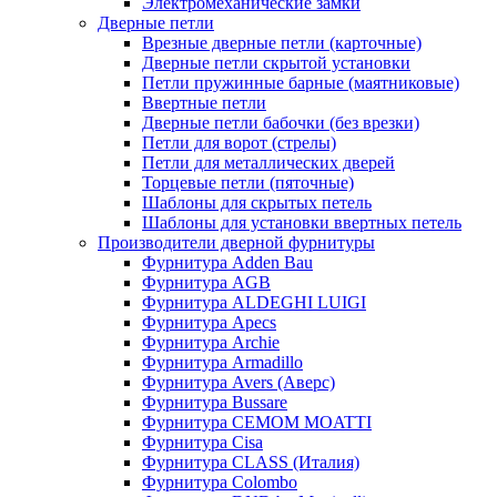
Электромеханические замки
Дверные петли
Врезные дверные петли (карточные)
Дверные петли скрытой установки
Петли пружинные барные (маятниковые)
Ввертные петли
Дверные петли бабочки (без врезки)
Петли для ворот (стрелы)
Петли для металлических дверей
Торцевые петли (пяточные)
Шаблоны для скрытых петель
Шаблоны для установки ввертных петель
Производители дверной фурнитуры
Фурнитура Adden Bau
Фурнитура AGB
Фурнитура ALDEGHI LUIGI
Фурнитура Apecs
Фурнитура Archie
Фурнитура Armadillo
Фурнитура Avers (Аверс)
Фурнитура Bussare
Фурнитура CEMOM MOATTI
Фурнитура Cisa
Фурнитура CLASS (Италия)
Фурнитура Colombo