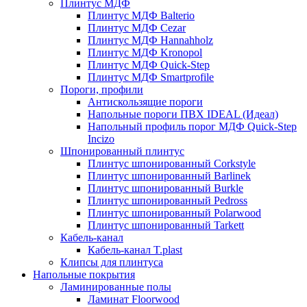
Плинтус МДФ
Плинтус МДФ Balterio
Плинтус МДФ Cezar
Плинтус МДФ Hannahholz
Плинтус МДФ Kronopol
Плинтус МДФ Quick-Step
Плинтус МДФ Smartprofile
Пороги, профили
Антискользящие пороги
Напольные пороги ПВХ IDEAL (Идеал)
Напольный профиль порог МДФ Quick-Step
Incizo
Шпонированный плинтус
Плинтус шпонированный Corkstyle
Плинтус шпонированный Barlinek
Плинтус шпонированный Burkle
Плинтус шпонированный Pedross
Плинтус шпонированный Polarwood
Плинтус шпонированный Tarkett
Кабель-канал
Кабель-канал T.plast
Клипсы для плинтуса
Напольные покрытия
Ламинированные полы
Ламинат Floorwood