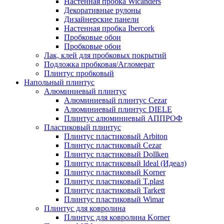
Настенная пробка Wicanders
Декоративные рулоны
Дизайнерские панели
Настенная пробка Ibercork
Пробковые обои
Пробковые обои
Лак, клей для пробковых покрытий
Подложка пробковая/Агломерат
Плинтус пробковый
Напольный плинтус
Алюминиевый плинтус
Алюминиевый плинтус Cezar
Алюминиевый плинтус DIELE
Плинтус алюминиевый АППРОФ
Пластиковый плинтус
Плинтус пластиковый Arbiton
Плинтус пластиковый Cezar
Плинтус пластиковый Dollken
Плинтус пластиковый Ideal (Идеал)
Плинтус пластиковый Korner
Плинтус пластиковый T.plast
Плинтус пластиковый Tarkett
Плинтус пластиковый Wimar
Плинтус для ковролина
Плинтус для ковролина Korner