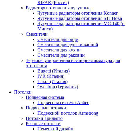
RIFAR (Россия)
Радиаторы отопления чугунные
Чугунные радиаторы отопления Konner
Чугунные радиаторы отопления STI Нова
Чугунные радиаторы отопления МС-140 (г.
Минск)
Смесители
Смесители для биде
Смесители для душа и ванной
Смесители для кухни
Смесители для раковин
Терморегулировочная и запорная арматура для
отопления
Bugatti (Италия)
IVR (Италия)
Luxor (Италия)
Oventrop (Германия)
Потолки
Подвесная система
Подвесная система Албес
Подвесные потолки
Подвесной потолок Armstrong
Потолки Грильято
Реечные потолки
Немецкий дизайн