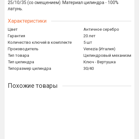
25/10/35 (со смещением). Материал цилиндра - 100%
латунь.
Характеристики
Цвет
Античное серебро
Гарантия
20 лет
Количество ключей в комплекте
5 шт
Производитель
Venezia (Италия)
Тип товара
Цилиндровый механизм
Тип цилиндра
Ключ - Вертушка
Типоразмер цилиндра
30/40
Похожие товары
Ключевой цилиндр Venezia 70мм серебро антич. ключ/
вертушка
5816р.