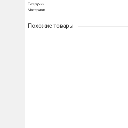
Тип ручки
Материал
Похожие товары
Лидер продаж!
Ручка Venezia "Mosca" оконная FW полированная ла
5928р.
В корзину
Купить в 1 клик
Ручка Venezia "Mosca" оконная FW полированный х
7052р.
В корзину
Купить в 1 клик