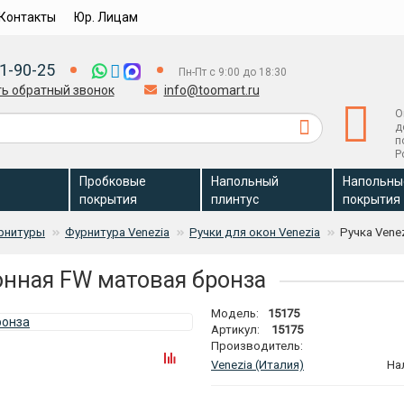
Контакты
Юр. Лицам
1-90-25
Пн-Пт с 9:00 до 18:30
ть обратный звонок
info@toomart.ru
О
д
п
Р
Пробковые
Напольный
Напольны
покрытия
плинтус
покрытия
рнитуры
Фурнитура Venezia
Ручки для окон Venezia
Ручка Vene
конная FW матовая бронза
Модель:
15175
Артикул:
15175
Производитель:
Venezia (Италия)
На