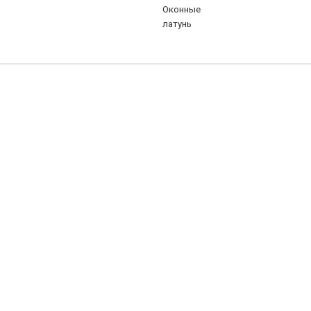
Оконные
латунь
тунь
ром