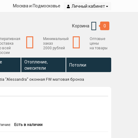
Москва и Подмосковье
Личный кабинет
Корзина
0
перативная
Минимальный
Оптовые
оставка
заказ
цены
о всей
2000 рублей
на товары
оссии
е
Отопление,
Потолки
смесители
zia "Alessandra" оконная FW матовая бронза
личие:
Есть в наличии