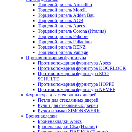
Торцевой ригель Armadillo
Торцевой ригель Morelli
Торцевой ригель Adden Bau
Торцевой ригель AGB
Торцевой ригель Apecs
Торцевой ригель Corona (Италия)
Торцевой ригель Palidore
Торцевой ригель Palladium
Торцевой ригель RENZ
Торцевой ригель Vantage
Противопожарная фурнитура
Противопожарная фурнитура Apecs
Противопожарная фурнитура DOORLOCK
Противопожарная фурнитура ECO
SCHULTE
Противопожарная фурнитура HOPPE
Противопожарная фурнитура NEMEF
Фурнитура для стеклянных дверей
Петли для стеклянных дверей
Ручки для стеклянных дверей
Ручки и замки SIMONSWERK
Броненакладки
Броненакладки Apecs
Броненакладки Cisa (Италия)
Броненакладки DAF Kilit (Турция)