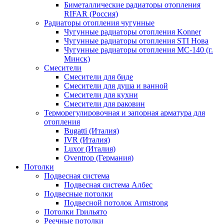
Биметаллические радиаторы отопления
RIFAR (Россия)
Радиаторы отопления чугунные
Чугунные радиаторы отопления Konner
Чугунные радиаторы отопления STI Нова
Чугунные радиаторы отопления МС-140 (г.
Минск)
Смесители
Смесители для биде
Смесители для душа и ванной
Смесители для кухни
Смесители для раковин
Терморегулировочная и запорная арматура для
отопления
Bugatti (Италия)
IVR (Италия)
Luxor (Италия)
Oventrop (Германия)
Потолки
Подвесная система
Подвесная система Албес
Подвесные потолки
Подвесной потолок Armstrong
Потолки Грильято
Реечные потолки