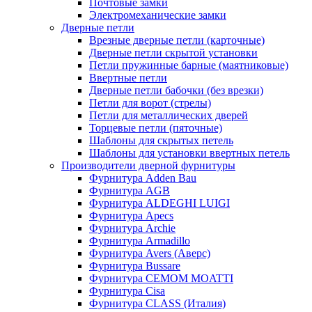
Почтовые замки
Электромеханические замки
Дверные петли
Врезные дверные петли (карточные)
Дверные петли скрытой установки
Петли пружинные барные (маятниковые)
Ввертные петли
Дверные петли бабочки (без врезки)
Петли для ворот (стрелы)
Петли для металлических дверей
Торцевые петли (пяточные)
Шаблоны для скрытых петель
Шаблоны для установки ввертных петель
Производители дверной фурнитуры
Фурнитура Adden Bau
Фурнитура AGB
Фурнитура ALDEGHI LUIGI
Фурнитура Apecs
Фурнитура Archie
Фурнитура Armadillo
Фурнитура Avers (Аверс)
Фурнитура Bussare
Фурнитура CEMOM MOATTI
Фурнитура Cisa
Фурнитура CLASS (Италия)