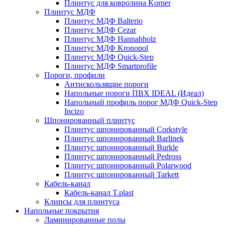
Плинтус для ковролина Korner
Плинтус МДФ
Плинтус МДФ Balterio
Плинтус МДФ Cezar
Плинтус МДФ Hannahholz
Плинтус МДФ Kronopol
Плинтус МДФ Quick-Step
Плинтус МДФ Smartprofile
Пороги, профили
Антискользящие пороги
Напольные пороги ПВХ IDEAL (Идеал)
Напольный профиль порог МДФ Quick-Step
Incizo
Шпонированный плинтус
Плинтус шпонированный Corkstyle
Плинтус шпонированный Barlinek
Плинтус шпонированный Burkle
Плинтус шпонированный Pedross
Плинтус шпонированный Polarwood
Плинтус шпонированный Tarkett
Кабель-канал
Кабель-канал T.plast
Клипсы для плинтуса
Напольные покрытия
Ламинированные полы