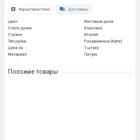
Характеристики
Доставка
Цвет
Матовый хром
Стиль ручки
Классика
Страна
Италия
Тип ручки
Раздвижные (Купе)
Цена за
1 штуку
Материал
Латунь
Похожие товары
Ручка купе Extreza P602 матовая бронза F03
1157р.
В корзину