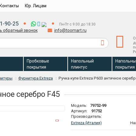
Контакты
Юр. Лицам
1-90-25
Пн-Пт с 9:00 до 18:30
ь обратный звонок
info@toomart.ru
О
д
п
Р
Пробковые
Напольный
Напольны
покрытия
плинтус
покрытия
нитуры
Фурнитура Extreza
Ручка купе Extreza P603 античное серебр
чное серебро F45
Модель:
79752-99
Артикул:
91752
Производитель:
Extreza (Италия)
На