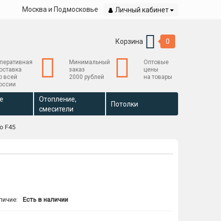
Москва и Подмосковье
Личный кабинет
Корзина
0
перативная
Минимальный
Оптовые
оставка
заказ
цены
о всей
2000 рублей
на товары
оссии
е
Отопление,
Потолки
смесители
о F45
личие:
Есть в наличии