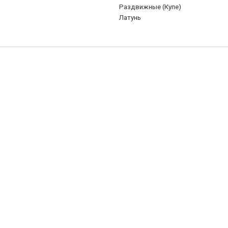
Раздвижные (Купе)
Латунь
ный F24