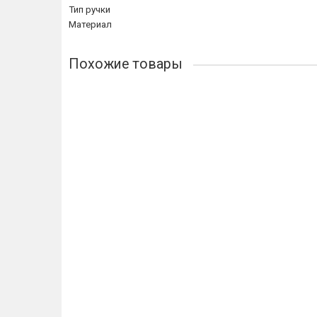
Тип ручки
Материал
Похожие товары
Ручка купе Extreza P603 матовая бронза F03
2314р.
В корзину
Купить в 1 клик
Ручка купе Extreza P603 натуральное серебро + чер
3086р.
В корзину
Купить в 1 клик