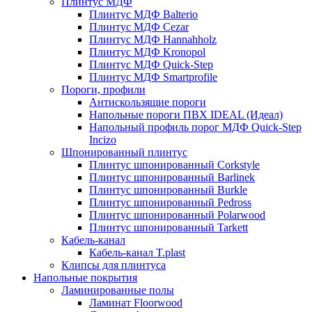
Плинтус МДФ
Плинтус МДФ Balterio
Плинтус МДФ Cezar
Плинтус МДФ Hannahholz
Плинтус МДФ Kronopol
Плинтус МДФ Quick-Step
Плинтус МДФ Smartprofile
Пороги, профили
Антискользящие пороги
Напольные пороги ПВХ IDEAL (Идеал)
Напольный профиль порог МДФ Quick-Step
Incizo
Шпонированный плинтус
Плинтус шпонированный Corkstyle
Плинтус шпонированный Barlinek
Плинтус шпонированный Burkle
Плинтус шпонированный Pedross
Плинтус шпонированный Polarwood
Плинтус шпонированный Tarkett
Кабель-канал
Кабель-канал T.plast
Клипсы для плинтуса
Напольные покрытия
Ламинированные полы
Ламинат Floorwood