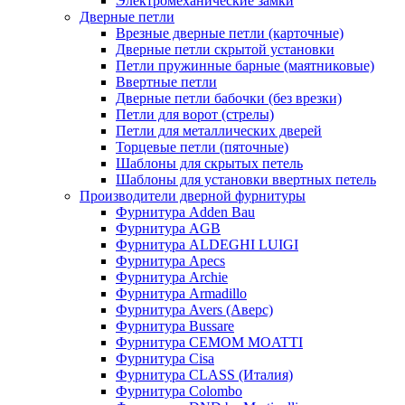
Электромеханические замки
Дверные петли
Врезные дверные петли (карточные)
Дверные петли скрытой установки
Петли пружинные барные (маятниковые)
Ввертные петли
Дверные петли бабочки (без врезки)
Петли для ворот (стрелы)
Петли для металлических дверей
Торцевые петли (пяточные)
Шаблоны для скрытых петель
Шаблоны для установки ввертных петель
Производители дверной фурнитуры
Фурнитура Adden Bau
Фурнитура AGB
Фурнитура ALDEGHI LUIGI
Фурнитура Apecs
Фурнитура Archie
Фурнитура Armadillo
Фурнитура Avers (Аверс)
Фурнитура Bussare
Фурнитура CEMOM MOATTI
Фурнитура Cisa
Фурнитура CLASS (Италия)
Фурнитура Colombo