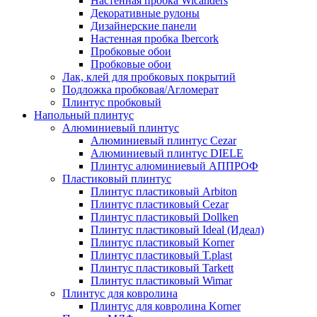
Настенная пробка Wicanders
Декоративные рулоны
Дизайнерские панели
Настенная пробка Ibercork
Пробковые обои
Пробковые обои
Лак, клей для пробковых покрытий
Подложка пробковая/Агломерат
Плинтус пробковый
Напольный плинтус
Алюминиевый плинтус
Алюминиевый плинтус Cezar
Алюминиевый плинтус DIELE
Плинтус алюминиевый АППРОФ
Пластиковый плинтус
Плинтус пластиковый Arbiton
Плинтус пластиковый Cezar
Плинтус пластиковый Dollken
Плинтус пластиковый Ideal (Идеал)
Плинтус пластиковый Korner
Плинтус пластиковый T.plast
Плинтус пластиковый Tarkett
Плинтус пластиковый Wimar
Плинтус для ковролина
Плинтус для ковролина Korner