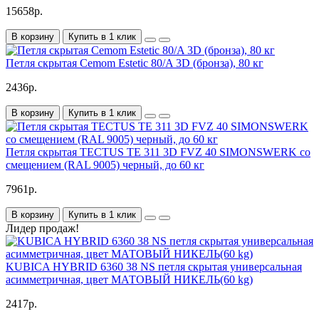
15658р.
В корзину
Купить в 1 клик
Петля скрытая Cemom Estetic 80/A 3D (бронза), 80 кг
2436р.
В корзину
Купить в 1 клик
Петля скрытая TECTUS TE 311 3D FVZ 40 SIMONSWERK со
смещением (RAL 9005) черный, до 60 кг
7961р.
В корзину
Купить в 1 клик
Лидер продаж!
KUBICA HYBRID 6360 38 NS петля скрытая универсальная
асимметричная, цвет МАТОВЫЙ НИКЕЛЬ(60 kg)
2417р.