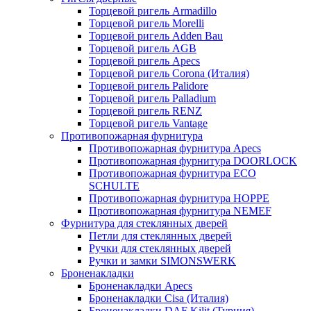
Торцевой ригель Armadillo
Торцевой ригель Morelli
Торцевой ригель Adden Bau
Торцевой ригель AGB
Торцевой ригель Apecs
Торцевой ригель Corona (Италия)
Торцевой ригель Palidore
Торцевой ригель Palladium
Торцевой ригель RENZ
Торцевой ригель Vantage
Противопожарная фурнитура
Противопожарная фурнитура Apecs
Противопожарная фурнитура DOORLOCK
Противопожарная фурнитура ECO
SCHULTE
Противопожарная фурнитура HOPPE
Противопожарная фурнитура NEMEF
Фурнитура для стеклянных дверей
Петли для стеклянных дверей
Ручки для стеклянных дверей
Ручки и замки SIMONSWERK
Броненакладки
Броненакладки Apecs
Броненакладки Cisa (Италия)
Броненакладки DAF Kilit (Турция)