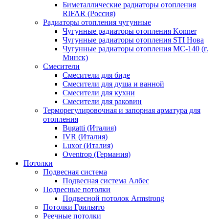
Биметаллические радиаторы отопления
RIFAR (Россия)
Радиаторы отопления чугунные
Чугунные радиаторы отопления Konner
Чугунные радиаторы отопления STI Нова
Чугунные радиаторы отопления МС-140 (г.
Минск)
Смесители
Смесители для биде
Смесители для душа и ванной
Смесители для кухни
Смесители для раковин
Терморегулировочная и запорная арматура для
отопления
Bugatti (Италия)
IVR (Италия)
Luxor (Италия)
Oventrop (Германия)
Потолки
Подвесная система
Подвесная система Албес
Подвесные потолки
Подвесной потолок Armstrong
Потолки Грильято
Реечные потолки