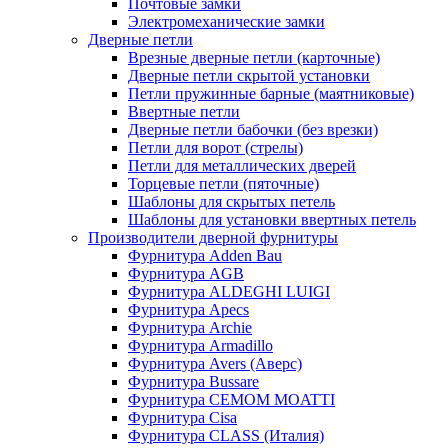
Почтовые замки
Электромеханические замки
Дверные петли
Врезные дверные петли (карточные)
Дверные петли скрытой установки
Петли пружинные барные (маятниковые)
Ввертные петли
Дверные петли бабочки (без врезки)
Петли для ворот (стрелы)
Петли для металлических дверей
Торцевые петли (пяточные)
Шаблоны для скрытых петель
Шаблоны для установки ввертных петель
Производители дверной фурнитуры
Фурнитура Adden Bau
Фурнитура AGB
Фурнитура ALDEGHI LUIGI
Фурнитура Apecs
Фурнитура Archie
Фурнитура Armadillo
Фурнитура Avers (Аверс)
Фурнитура Bussare
Фурнитура CEMOM MOATTI
Фурнитура Cisa
Фурнитура CLASS (Италия)