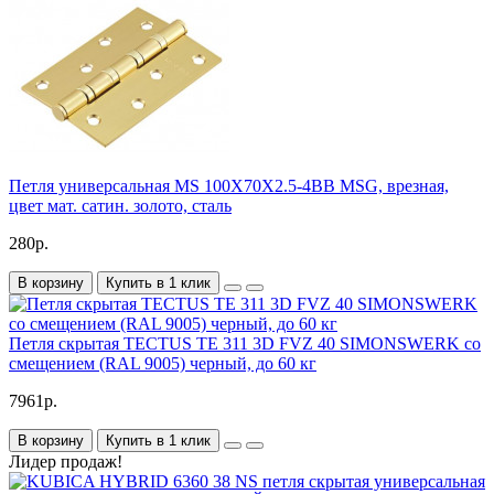
Петля универсальная MS 100X70X2.5-4BB MSG, врезная,
цвет мат. сатин. золото, сталь
280р.
В корзину
Купить в 1 клик
Петля скрытая TECTUS TE 311 3D FVZ 40 SIMONSWERK со
смещением (RAL 9005) черный, до 60 кг
7961р.
В корзину
Купить в 1 клик
Лидер продаж!