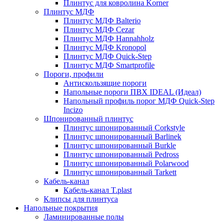
Плинтус для ковролина Korner
Плинтус МДФ
Плинтус МДФ Balterio
Плинтус МДФ Cezar
Плинтус МДФ Hannahholz
Плинтус МДФ Kronopol
Плинтус МДФ Quick-Step
Плинтус МДФ Smartprofile
Пороги, профили
Антискользящие пороги
Напольные пороги ПВХ IDEAL (Идеал)
Напольный профиль порог МДФ Quick-Step
Incizo
Шпонированный плинтус
Плинтус шпонированный Corkstyle
Плинтус шпонированный Barlinek
Плинтус шпонированный Burkle
Плинтус шпонированный Pedross
Плинтус шпонированный Polarwood
Плинтус шпонированный Tarkett
Кабель-канал
Кабель-канал T.plast
Клипсы для плинтуса
Напольные покрытия
Ламинированные полы