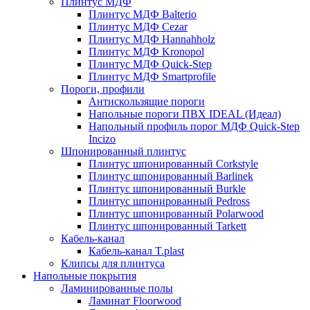
Плинтус МДФ
Плинтус МДФ Balterio
Плинтус МДФ Cezar
Плинтус МДФ Hannahholz
Плинтус МДФ Kronopol
Плинтус МДФ Quick-Step
Плинтус МДФ Smartprofile
Пороги, профили
Антискользящие пороги
Напольные пороги ПВХ IDEAL (Идеал)
Напольный профиль порог МДФ Quick-Step
Incizo
Шпонированный плинтус
Плинтус шпонированный Corkstyle
Плинтус шпонированный Barlinek
Плинтус шпонированный Burkle
Плинтус шпонированный Pedross
Плинтус шпонированный Polarwood
Плинтус шпонированный Tarkett
Кабель-канал
Кабель-канал T.plast
Клипсы для плинтуса
Напольные покрытия
Ламинированные полы
Ламинат Floorwood