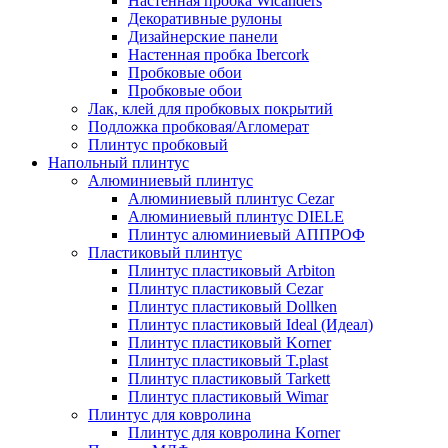
Настенная пробка Wicanders
Декоративные рулоны
Дизайнерские панели
Настенная пробка Ibercork
Пробковые обои
Пробковые обои
Лак, клей для пробковых покрытий
Подложка пробковая/Агломерат
Плинтус пробковый
Напольный плинтус
Алюминиевый плинтус
Алюминиевый плинтус Cezar
Алюминиевый плинтус DIELE
Плинтус алюминиевый АППРОФ
Пластиковый плинтус
Плинтус пластиковый Arbiton
Плинтус пластиковый Cezar
Плинтус пластиковый Dollken
Плинтус пластиковый Ideal (Идеал)
Плинтус пластиковый Korner
Плинтус пластиковый T.plast
Плинтус пластиковый Tarkett
Плинтус пластиковый Wimar
Плинтус для ковролина
Плинтус для ковролина Korner