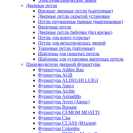
Электромеханические замки
Дверные петли
Врезные дверные петли (карточные)
Дверные петли скрытой установки
Петли пружинные барные (маятниковые)
Ввертные петли
Дверные петли бабочки (без врезки)
Петли для ворот (стрелы)
Петли для металлических дверей
Торцевые петли (пяточные)
Шаблоны для скрытых петель
Шаблоны для установки ввертных петель
Производители дверной фурнитуры
Фурнитура Adden Bau
Фурнитура AGB
Фурнитура ALDEGHI LUIGI
Фурнитура Apecs
Фурнитура Archie
Фурнитура Armadillo
Фурнитура Avers (Аверс)
Фурнитура Bussare
Фурнитура CEMOM MOATTI
Фурнитура Cisa
Фурнитура CLASS (Италия)
Фурнитура Colombo