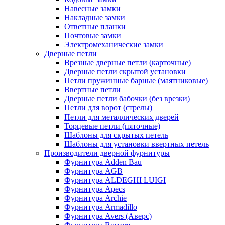
Навесные замки
Накладные замки
Ответные планки
Почтовые замки
Электромеханические замки
Дверные петли
Врезные дверные петли (карточные)
Дверные петли скрытой установки
Петли пружинные барные (маятниковые)
Ввертные петли
Дверные петли бабочки (без врезки)
Петли для ворот (стрелы)
Петли для металлических дверей
Торцевые петли (пяточные)
Шаблоны для скрытых петель
Шаблоны для установки ввертных петель
Производители дверной фурнитуры
Фурнитура Adden Bau
Фурнитура AGB
Фурнитура ALDEGHI LUIGI
Фурнитура Apecs
Фурнитура Archie
Фурнитура Armadillo
Фурнитура Avers (Аверс)