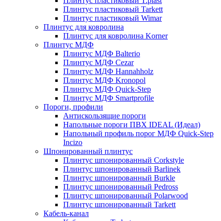
Плинтус пластиковый T.plast
Плинтус пластиковый Tarkett
Плинтус пластиковый Wimar
Плинтус для ковролина
Плинтус для ковролина Korner
Плинтус МДФ
Плинтус МДФ Balterio
Плинтус МДФ Cezar
Плинтус МДФ Hannahholz
Плинтус МДФ Kronopol
Плинтус МДФ Quick-Step
Плинтус МДФ Smartprofile
Пороги, профили
Антискользящие пороги
Напольные пороги ПВХ IDEAL (Идеал)
Напольный профиль порог МДФ Quick-Step
Incizo
Шпонированный плинтус
Плинтус шпонированный Corkstyle
Плинтус шпонированный Barlinek
Плинтус шпонированный Burkle
Плинтус шпонированный Pedross
Плинтус шпонированный Polarwood
Плинтус шпонированный Tarkett
Кабель-канал