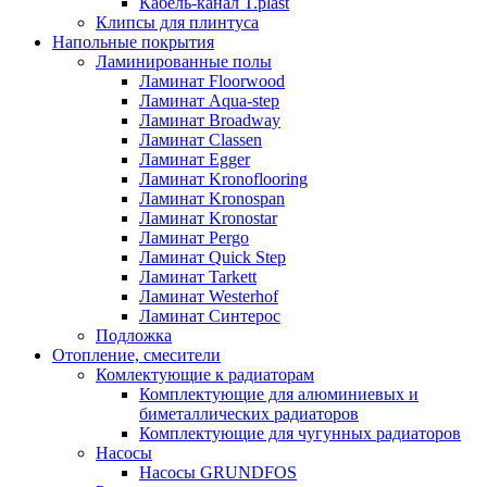
Кабель-канал T.plast
Клипсы для плинтуса
Напольные покрытия
Ламинированные полы
Ламинат Floorwood
Ламинат Aqua-step
Ламинат Broadway
Ламинат Classen
Ламинат Egger
Ламинат Kronoflooring
Ламинат Kronospan
Ламинат Kronostar
Ламинат Pergo
Ламинат Quick Step
Ламинат Tarkett
Ламинат Westerhof
Ламинат Синтерос
Подложка
Отопление, смесители
Комлектующие к радиаторам
Комплектующие для алюминиевых и
биметаллических радиаторов
Комплектующие для чугунных радиаторов
Насосы
Насосы GRUNDFOS