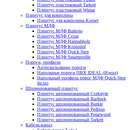
Плинтус пластиковый Tarkett
Плинтус пластиковый Wimar
Плинтус для ковролина
Плинтус для ковролина Korner
Плинтус МДФ
Плинтус МДФ Balterio
Плинтус МДФ Cezar
Плинтус МДФ Hannahholz
Плинтус МДФ Kronopol
Плинтус МДФ Quick-Step
Плинтус МДФ Smartprofile
Пороги, профили
Антискользящие пороги
Напольные пороги ПВХ IDEAL (Идеал)
Напольный профиль порог МДФ Quick-Step
Incizo
Шпонированный плинтус
Плинтус шпонированный Corkstyle
Плинтус шпонированный Barlinek
Плинтус шпонированный Burkle
Плинтус шпонированный Pedross
Плинтус шпонированный Polarwood
Плинтус шпонированный Tarkett
Кабель-канал