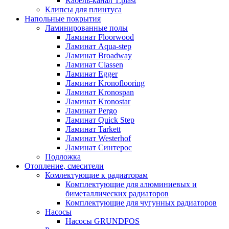
Кабель-канал T.plast
Клипсы для плинтуса
Напольные покрытия
Ламинированные полы
Ламинат Floorwood
Ламинат Aqua-step
Ламинат Broadway
Ламинат Classen
Ламинат Egger
Ламинат Kronoflooring
Ламинат Kronospan
Ламинат Kronostar
Ламинат Pergo
Ламинат Quick Step
Ламинат Tarkett
Ламинат Westerhof
Ламинат Синтерос
Подложка
Отопление, смесители
Комлектующие к радиаторам
Комплектующие для алюминиевых и
биметаллических радиаторов
Комплектующие для чугунных радиаторов
Насосы
Насосы GRUNDFOS