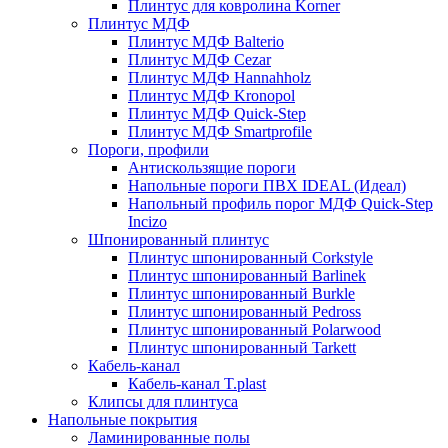
Плинтус для ковролина Korner
Плинтус МДФ
Плинтус МДФ Balterio
Плинтус МДФ Cezar
Плинтус МДФ Hannahholz
Плинтус МДФ Kronopol
Плинтус МДФ Quick-Step
Плинтус МДФ Smartprofile
Пороги, профили
Антискользящие пороги
Напольные пороги ПВХ IDEAL (Идеал)
Напольный профиль порог МДФ Quick-Step
Incizo
Шпонированный плинтус
Плинтус шпонированный Corkstyle
Плинтус шпонированный Barlinek
Плинтус шпонированный Burkle
Плинтус шпонированный Pedross
Плинтус шпонированный Polarwood
Плинтус шпонированный Tarkett
Кабель-канал
Кабель-канал T.plast
Клипсы для плинтуса
Напольные покрытия
Ламинированные полы