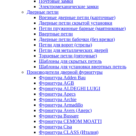
Почтовые замки
Электромеханические замки
Дверные петли
Врезные дверные петли (карточные)
Дверные петли скрытой установки
Петли пружинные барные (маятниковые)
Ввертные петли
Дверные петли бабочки (без врезки)
Петли для ворот (стрелы)
Петли для металлических дверей
Торцевые петли (пяточные)
Шаблоны для скрытых петель
Шаблоны для установки ввертных петель
Производители дверной фурнитуры
Фурнитура Adden Bau
Фурнитура AGB
Фурнитура ALDEGHI LUIGI
Фурнитура Apecs
Фурнитура Archie
Фурнитура Armadillo
Фурнитура Avers (Аверс)
Фурнитура Bussare
Фурнитура CEMOM MOATTI
Фурнитура Cisa
Фурнитура CLASS (Италия)