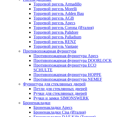
Торцевой ригель Armadillo
Торцевой ригель Morelli
Торцевой ригель Adden Bau
Торцевой ригель AGB
Торцевой ригель Apecs
Торцевой ригель Corona (Италия)
Торцевой ригель Palidore
Торцевой ригель Palladium
Торцевой ригель RENZ
Торцевой ригель Vantage
Противопожарная фурнитура
Противопожарная фурнитура Apecs
Противопожарная фурнитура DOORLOCK
Противопожарная фурнитура ECO
SCHULTE
Противопожарная фурнитура HOPPE
Противопожарная фурнитура NEMEF
Фурнитура для стеклянных дверей
Петли для стеклянных дверей
Ручки для стеклянных дверей
Ручки и замки SIMONSWERK
Броненакладки
Броненакладки Apecs
Броненакладки Cisa (Италия)
Броненакладки DAF Kilit (Турция)