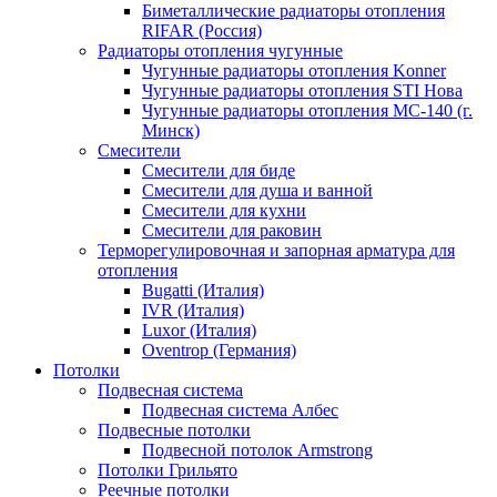
Биметаллические радиаторы отопления
RIFAR (Россия)
Радиаторы отопления чугунные
Чугунные радиаторы отопления Konner
Чугунные радиаторы отопления STI Нова
Чугунные радиаторы отопления МС-140 (г.
Минск)
Смесители
Смесители для биде
Смесители для душа и ванной
Смесители для кухни
Смесители для раковин
Терморегулировочная и запорная арматура для
отопления
Bugatti (Италия)
IVR (Италия)
Luxor (Италия)
Oventrop (Германия)
Потолки
Подвесная система
Подвесная система Албес
Подвесные потолки
Подвесной потолок Armstrong
Потолки Грильято
Реечные потолки