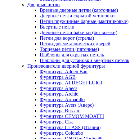
Дверные петли
Врезные дверные петли (карточные)
Дверные петли скрытой установки
Петли пружинные барные (маятниковые)
Ввертные петли
Дверные петли бабочки (без врезки)
Петли для ворот (стрелы)
Петли для металлических дверей
Торцевые петли (пяточные)
Шаблоны для скрытых петель
Шаблоны для установки ввертных петель
Производители дверной фурнитуры
Фурнитура Adden Bau
Фурнитура AGB
Фурнитура ALDEGHI LUIGI
Фурнитура Apecs
Фурнитура Archie
Фурнитура Armadillo
Фурнитура Avers (Аверс)
Фурнитура Bussare
Фурнитура CEMOM MOATTI
Фурнитура Cisa
Фурнитура CLASS (Италия)
Фурнитура Colombo
Фурнитура DND by Martinelli