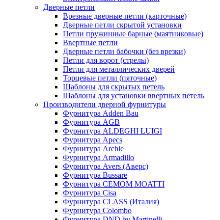
Дверные петли
Врезные дверные петли (карточные)
Дверные петли скрытой установки
Петли пружинные барные (маятниковые)
Ввертные петли
Дверные петли бабочки (без врезки)
Петли для ворот (стрелы)
Петли для металлических дверей
Торцевые петли (пяточные)
Шаблоны для скрытых петель
Шаблоны для установки ввертных петель
Производители дверной фурнитуры
Фурнитура Adden Bau
Фурнитура AGB
Фурнитура ALDEGHI LUIGI
Фурнитура Apecs
Фурнитура Archie
Фурнитура Armadillo
Фурнитура Avers (Аверс)
Фурнитура Bussare
Фурнитура CEMOM MOATTI
Фурнитура Cisa
Фурнитура CLASS (Италия)
Фурнитура Colombo
Фурнитура DND by Martinelli