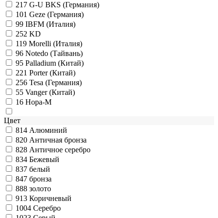
217
G-U BKS (Германия)
101
Geze (Германия)
99
IBFM (Италия)
252
KD
119
Morelli (Италия)
96
Notedo (Тайвань)
95
Palladium (Китай)
221
Porter (Китай)
256
Tesa (Германия)
55
Vanger (Китай)
16
Нора-М
Цвет
814
Алюминий
820
Античная бронза
828
Античное серебро
834
Бежевый
837
белый
847
бронза
888
золото
913
Коричневый
1004
Серебро
1023
Серый