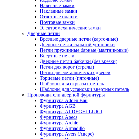
Навесные замки
Накладные замки
Ответные планки
Почтовые замки
Электромеханические замки
Дверные петли
Врезные дверные петли (карточные)
Дверные петли скрытой установки
Петли пружинные барные (маятниковые)
Ввертные петли
Дверные петли бабочки (без врезки)
Петли для ворот (стрелы)
Петли для металлических дверей
Торцевые петли (пяточные)
Шаблоны для скрытых петель
Шаблоны для установки ввертных петель
Производители дверной фурнитуры
Фурнитура Adden Bau
Фурнитура AGB
Фурнитура ALDEGHI LUIGI
Фурнитура Apecs
Фурнитура Archie
Фурнитура Armadillo
Фурнитура Avers (Аверс)