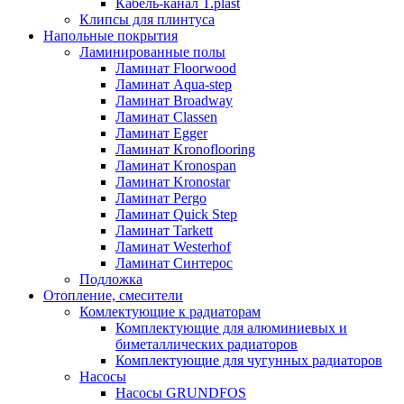
Кабель-канал T.plast
Клипсы для плинтуса
Напольные покрытия
Ламинированные полы
Ламинат Floorwood
Ламинат Aqua-step
Ламинат Broadway
Ламинат Classen
Ламинат Egger
Ламинат Kronoflooring
Ламинат Kronospan
Ламинат Kronostar
Ламинат Pergo
Ламинат Quick Step
Ламинат Tarkett
Ламинат Westerhof
Ламинат Синтерос
Подложка
Отопление, смесители
Комлектующие к радиаторам
Комплектующие для алюминиевых и
биметаллических радиаторов
Комплектующие для чугунных радиаторов
Насосы
Насосы GRUNDFOS