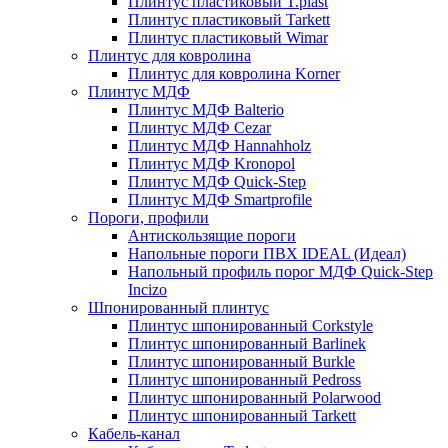
Плинтус пластиковый T.plast
Плинтус пластиковый Tarkett
Плинтус пластиковый Wimar
Плинтус для ковролина
Плинтус для ковролина Korner
Плинтус МДФ
Плинтус МДФ Balterio
Плинтус МДФ Cezar
Плинтус МДФ Hannahholz
Плинтус МДФ Kronopol
Плинтус МДФ Quick-Step
Плинтус МДФ Smartprofile
Пороги, профили
Антискользящие пороги
Напольные пороги ПВХ IDEAL (Идеал)
Напольный профиль порог МДФ Quick-Step
Incizo
Шпонированный плинтус
Плинтус шпонированный Corkstyle
Плинтус шпонированный Barlinek
Плинтус шпонированный Burkle
Плинтус шпонированный Pedross
Плинтус шпонированный Polarwood
Плинтус шпонированный Tarkett
Кабель-канал