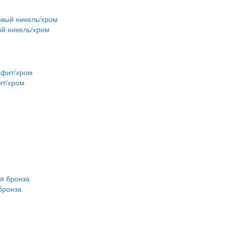
ый никель/хром
ит/хром
бронза