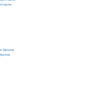
ит/хром
бронза