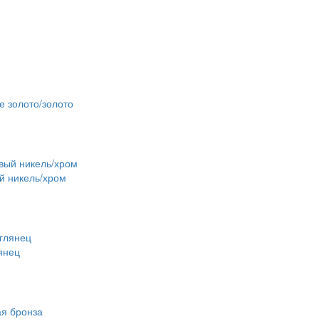
е золото/золото
й никель/хром
янец