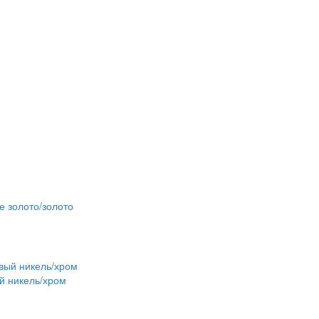
е золото/золото
й никель/хром