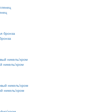
янец
бронза
й никель/хром
ый никель/хром