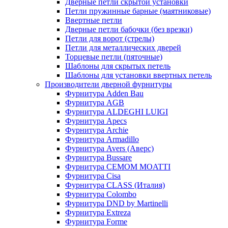
Дверные петли скрытой установки
Петли пружинные барные (маятниковые)
Ввертные петли
Дверные петли бабочки (без врезки)
Петли для ворот (стрелы)
Петли для металлических дверей
Торцевые петли (пяточные)
Шаблоны для скрытых петель
Шаблоны для установки ввертных петель
Производители дверной фурнитуры
Фурнитура Adden Bau
Фурнитура AGB
Фурнитура ALDEGHI LUIGI
Фурнитура Apecs
Фурнитура Archie
Фурнитура Armadillo
Фурнитура Avers (Аверс)
Фурнитура Bussare
Фурнитура CEMOM MOATTI
Фурнитура Cisa
Фурнитура CLASS (Италия)
Фурнитура Colombo
Фурнитура DND by Martinelli
Фурнитура Extreza
Фурнитура Forme