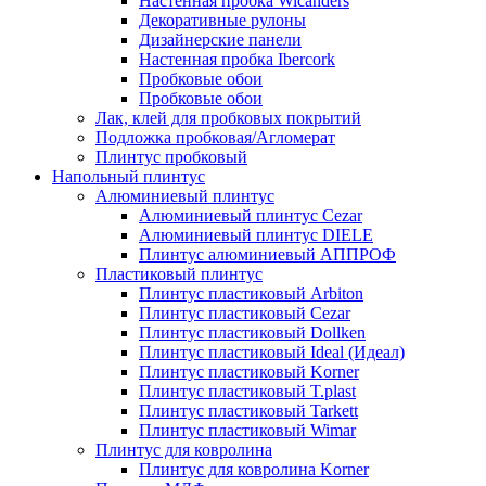
Настенная пробка Wicanders
Декоративные рулоны
Дизайнерские панели
Настенная пробка Ibercork
Пробковые обои
Пробковые обои
Лак, клей для пробковых покрытий
Подложка пробковая/Агломерат
Плинтус пробковый
Напольный плинтус
Алюминиевый плинтус
Алюминиевый плинтус Cezar
Алюминиевый плинтус DIELE
Плинтус алюминиевый АППРОФ
Пластиковый плинтус
Плинтус пластиковый Arbiton
Плинтус пластиковый Cezar
Плинтус пластиковый Dollken
Плинтус пластиковый Ideal (Идеал)
Плинтус пластиковый Korner
Плинтус пластиковый T.plast
Плинтус пластиковый Tarkett
Плинтус пластиковый Wimar
Плинтус для ковролина
Плинтус для ковролина Korner