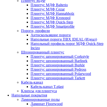
Плинтус МДФ
Плинтус МДФ Balterio
Плинтус МДФ Cezar
Плинтус МДФ Hannahholz
Плинтус МДФ Kronopol
Плинтус МДФ Quick-Step
Плинтус МДФ Smartprofile
Пороги, профили
Антискользящие пороги
Напольные пороги ПВХ IDEAL (Идеал)
Напольный профиль порог МДФ Quick-Step
Incizo
Шпонированный плинтус
Плинтус шпонированный Corkstyle
Плинтус шпонированный Barlinek
Плинтус шпонированный Burkle
Плинтус шпонированный Pedross
Плинтус шпонированный Polarwood
Плинтус шпонированный Tarkett
Кабель-канал
Кабель-канал T.plast
Клипсы для плинтуса
Напольные покрытия
Ламинированные полы
Ламинат Floorwood