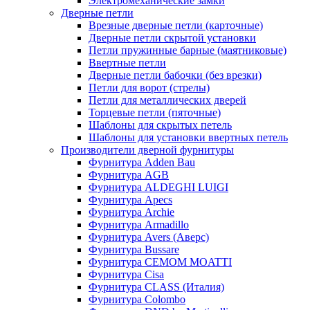
Электромеханические замки
Дверные петли
Врезные дверные петли (карточные)
Дверные петли скрытой установки
Петли пружинные барные (маятниковые)
Ввертные петли
Дверные петли бабочки (без врезки)
Петли для ворот (стрелы)
Петли для металлических дверей
Торцевые петли (пяточные)
Шаблоны для скрытых петель
Шаблоны для установки ввертных петель
Производители дверной фурнитуры
Фурнитура Adden Bau
Фурнитура AGB
Фурнитура ALDEGHI LUIGI
Фурнитура Apecs
Фурнитура Archie
Фурнитура Armadillo
Фурнитура Avers (Аверс)
Фурнитура Bussare
Фурнитура CEMOM MOATTI
Фурнитура Cisa
Фурнитура CLASS (Италия)
Фурнитура Colombo