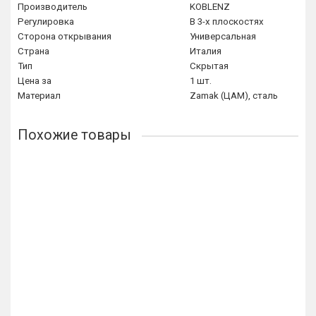
Производитель
KOBLENZ
Регулировка
В 3-х плоскостях
Сторона открывания
Универсальная
Страна
Италия
Тип
Скрытая
Цена за
1 шт.
Материал
Zamak (ЦАМ), сталь
Похожие товары
Лидер продаж!
KUBICA 2700 DXSX, GOLD петля скрытая универсальная
ЗОЛОТО (57 kg)
4051р.
В корзину
Купить в 1 клик
Лидер продаж!