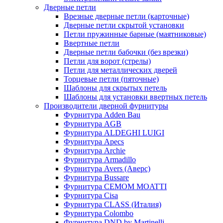
Дверные петли
Врезные дверные петли (карточные)
Дверные петли скрытой установки
Петли пружинные барные (маятниковые)
Ввертные петли
Дверные петли бабочки (без врезки)
Петли для ворот (стрелы)
Петли для металлических дверей
Торцевые петли (пяточные)
Шаблоны для скрытых петель
Шаблоны для установки ввертных петель
Производители дверной фурнитуры
Фурнитура Adden Bau
Фурнитура AGB
Фурнитура ALDEGHI LUIGI
Фурнитура Apecs
Фурнитура Archie
Фурнитура Armadillo
Фурнитура Avers (Аверс)
Фурнитура Bussare
Фурнитура CEMOM MOATTI
Фурнитура Cisa
Фурнитура CLASS (Италия)
Фурнитура Colombo
Фурнитура DND by Martinelli