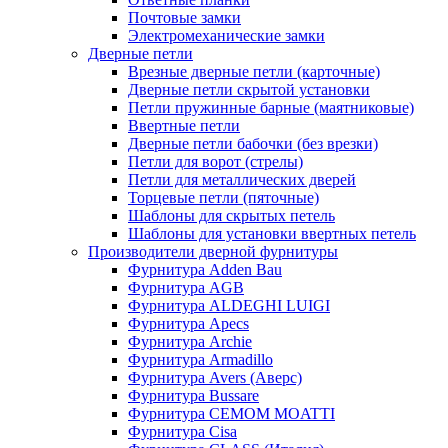
Почтовые замки
Электромеханические замки
Дверные петли
Врезные дверные петли (карточные)
Дверные петли скрытой установки
Петли пружинные барные (маятниковые)
Ввертные петли
Дверные петли бабочки (без врезки)
Петли для ворот (стрелы)
Петли для металлических дверей
Торцевые петли (пяточные)
Шаблоны для скрытых петель
Шаблоны для установки ввертных петель
Производители дверной фурнитуры
Фурнитура Adden Bau
Фурнитура AGB
Фурнитура ALDEGHI LUIGI
Фурнитура Apecs
Фурнитура Archie
Фурнитура Armadillo
Фурнитура Avers (Аверс)
Фурнитура Bussare
Фурнитура CEMOM MOATTI
Фурнитура Cisa