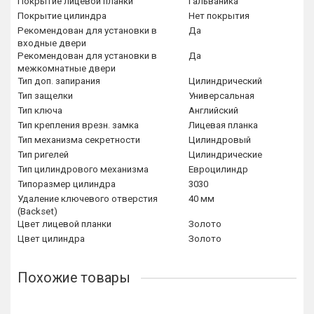
Покрытие лицевой планки
Гальваника
Покрытие цилиндра
Нет покрытия
Рекомендован для установки в
Да
входные двери
Рекомендован для установки в
Да
межкомнатные двери
Тип доп. запирания
Цилиндрический
Тип защелки
Универсальная
Тип ключа
Английский
Тип крепления врезн. замка
Лицевая планка
Тип механизма секретности
Цилиндровый
Тип ригелей
Цилиндрические
Тип цилиндрового механизма
Евроцилиндр
Типоразмер цилиндра
3030
Удаление ключевого отверстия
40 мм
(Backset)
Цвет лицевой планки
Золото
Цвет цилиндра
Золото
Похожие товары
Лидер продаж!