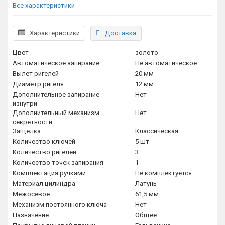
Все характеристики
Характеристики
Доставка
Цвет
золото
Автоматическое запирание
Не автоматическое
Вылет ригелей
20 мм
Диаметр ригеля
12 мм
Дополнительное запирание
Нет
изнутри
Дополнительный механизм
Нет
секретности
Защелка
Классическая
Количество ключей
5 шт
Количество ригелей
3
Количество точек запирания
1
Комплектация ручками
Не комплектуется
Материал цилиндра
Латунь
Межосевое
61,5 мм
Механизм постоянного ключа
Нет
Назначение
Общее