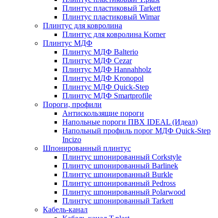
Плинтус пластиковый Tarkett
Плинтус пластиковый Wimar
Плинтус для ковролина
Плинтус для ковролина Korner
Плинтус МДФ
Плинтус МДФ Balterio
Плинтус МДФ Cezar
Плинтус МДФ Hannahholz
Плинтус МДФ Kronopol
Плинтус МДФ Quick-Step
Плинтус МДФ Smartprofile
Пороги, профили
Антискользящие пороги
Напольные пороги ПВХ IDEAL (Идеал)
Напольный профиль порог МДФ Quick-Step
Incizo
Шпонированный плинтус
Плинтус шпонированный Corkstyle
Плинтус шпонированный Barlinek
Плинтус шпонированный Burkle
Плинтус шпонированный Pedross
Плинтус шпонированный Polarwood
Плинтус шпонированный Tarkett
Кабель-канал