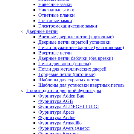
Навесные замки
Накладные замки
Ответные планки
Почтовые замки
Электромеханические замки
Дверные петли
Врезные дверные петли (карточные)
Дверные петли скрытой установки
Петли пружинные барные (маятниковые)
Ввертные петли
Дверные петли бабочки (без врезки)
Петли для ворот (стрелы)
Петли для металлических дверей
Торцевые петли (пяточные)
Шаблоны для скрытых петель
Шаблоны для установки ввертных петель
Производители дверной фурнитуры
Фурнитура Adden Bau
Фурнитура AGB
Фурнитура ALDEGHI LUIGI
Фурнитура Apecs
Фурнитура Archie
Фурнитура Armadillo
Фурнитура Avers (Аверс)
Фурнитура Bussare