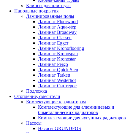
Кабель-канал T.plast
Клипсы для плинтуса
Напольные покрытия
Ламинированные полы
Ламинат Floorwood
Ламинат Aqua-step
Ламинат Broadway
Ламинат Classen
Ламинат Egger
Ламинат Kronoflooring
Ламинат Kronospan
Ламинат Kronostar
Ламинат Pergo
Ламинат Quick Step
Ламинат Tarkett
Ламинат Westerhof
Ламинат Синтерос
Подложка
Отопление, смесители
Комлектующие к радиаторам
Комплектующие для алюминиевых и
биметаллических радиаторов
Комплектующие для чугунных радиаторов
Насосы
Насосы GRUNDFOS