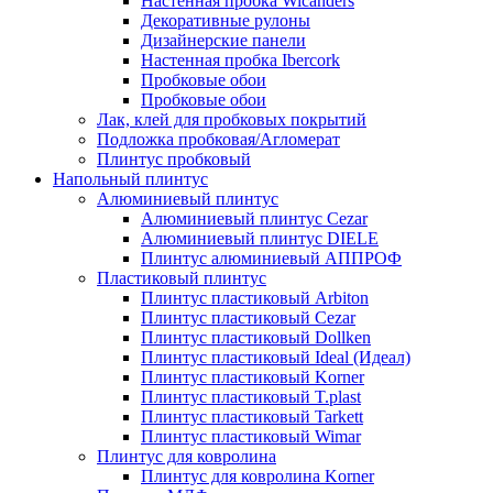
Настенная пробка Wicanders
Декоративные рулоны
Дизайнерские панели
Настенная пробка Ibercork
Пробковые обои
Пробковые обои
Лак, клей для пробковых покрытий
Подложка пробковая/Агломерат
Плинтус пробковый
Напольный плинтус
Алюминиевый плинтус
Алюминиевый плинтус Cezar
Алюминиевый плинтус DIELE
Плинтус алюминиевый АППРОФ
Пластиковый плинтус
Плинтус пластиковый Arbiton
Плинтус пластиковый Cezar
Плинтус пластиковый Dollken
Плинтус пластиковый Ideal (Идеал)
Плинтус пластиковый Korner
Плинтус пластиковый T.plast
Плинтус пластиковый Tarkett
Плинтус пластиковый Wimar
Плинтус для ковролина
Плинтус для ковролина Korner