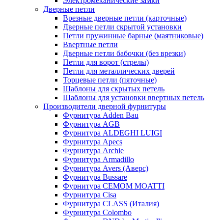
Электромеханические замки
Дверные петли
Врезные дверные петли (карточные)
Дверные петли скрытой установки
Петли пружинные барные (маятниковые)
Ввертные петли
Дверные петли бабочки (без врезки)
Петли для ворот (стрелы)
Петли для металлических дверей
Торцевые петли (пяточные)
Шаблоны для скрытых петель
Шаблоны для установки ввертных петель
Производители дверной фурнитуры
Фурнитура Adden Bau
Фурнитура AGB
Фурнитура ALDEGHI LUIGI
Фурнитура Apecs
Фурнитура Archie
Фурнитура Armadillo
Фурнитура Avers (Аверс)
Фурнитура Bussare
Фурнитура CEMOM MOATTI
Фурнитура Cisa
Фурнитура CLASS (Италия)
Фурнитура Colombo