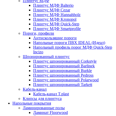
Плинтус МДФ
Плинтус МДФ Balterio
Плинтус МДФ Cezar
Плинтус МДФ Hannahholz
Плинтус МДФ Kronopol
Плинтус МДФ Quick-Step
Плинтус МДФ Smartprofile
Пороги, профили
Антискользящие пороги
Напольные пороги ПВХ IDEAL (Идеал)
Напольный профиль порог МДФ Quick-Step
Incizo
Шпонированный плинтус
Плинтус шпонированный Corkstyle
Плинтус шпонированный Barlinek
Плинтус шпонированный Burkle
Плинтус шпонированный Pedross
Плинтус шпонированный Polarwood
Плинтус шпонированный Tarkett
Кабель-канал
Кабель-канал T.plast
Клипсы для плинтуса
Напольные покрытия
Ламинированные полы
Ламинат Floorwood