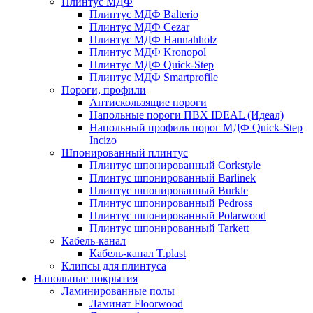
Плинтус МДФ
Плинтус МДФ Balterio
Плинтус МДФ Cezar
Плинтус МДФ Hannahholz
Плинтус МДФ Kronopol
Плинтус МДФ Quick-Step
Плинтус МДФ Smartprofile
Пороги, профили
Антискользящие пороги
Напольные пороги ПВХ IDEAL (Идеал)
Напольный профиль порог МДФ Quick-Step
Incizo
Шпонированный плинтус
Плинтус шпонированный Corkstyle
Плинтус шпонированный Barlinek
Плинтус шпонированный Burkle
Плинтус шпонированный Pedross
Плинтус шпонированный Polarwood
Плинтус шпонированный Tarkett
Кабель-канал
Кабель-канал T.plast
Клипсы для плинтуса
Напольные покрытия
Ламинированные полы
Ламинат Floorwood