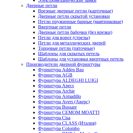
Электромеханические замки
Дверные петли
Врезные дверные петли (карточные)
Дверные петли скрытой установки
Петли пружинные барные (маятниковые)
Ввертные петли
Дверные петли бабочки (без врезки)
Петли для ворот (стрелы)
Петли для металлических дверей
Торцевые петли (пяточные)
Шаблоны для скрытых петель
Шаблоны для установки ввертных петель
Производители дверной фурнитуры
Фурнитура Adden Bau
Фурнитура AGB
Фурнитура ALDEGHI LUIGI
Фурнитура Apecs
Фурнитура Archie
Фурнитура Armadillo
Фурнитура Avers (Аверс)
Фурнитура Bussare
Фурнитура CEMOM MOATTI
Фурнитура Cisa
Фурнитура CLASS (Италия)
Фурнитура Colombo