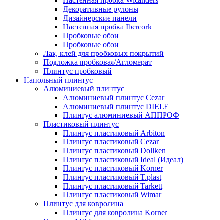
Настенная пробка Wicanders
Декоративные рулоны
Дизайнерские панели
Настенная пробка Ibercork
Пробковые обои
Пробковые обои
Лак, клей для пробковых покрытий
Подложка пробковая/Агломерат
Плинтус пробковый
Напольный плинтус
Алюминиевый плинтус
Алюминиевый плинтус Cezar
Алюминиевый плинтус DIELE
Плинтус алюминиевый АППРОФ
Пластиковый плинтус
Плинтус пластиковый Arbiton
Плинтус пластиковый Cezar
Плинтус пластиковый Dollken
Плинтус пластиковый Ideal (Идеал)
Плинтус пластиковый Korner
Плинтус пластиковый T.plast
Плинтус пластиковый Tarkett
Плинтус пластиковый Wimar
Плинтус для ковролина
Плинтус для ковролина Korner