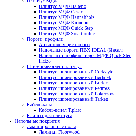
Плинтус МДФ
Плинтус МДФ Balterio
Плинтус МДФ Cezar
Плинтус МДФ Hannahholz
Плинтус МДФ Kronopol
Плинтус МДФ Quick-Step
Плинтус МДФ Smartprofile
Пороги, профили
Антискользящие пороги
Напольные пороги ПВХ IDEAL (Идеал)
Напольный профиль порог МДФ Quick-Step
Incizo
Шпонированный плинтус
Плинтус шпонированный Corkstyle
Плинтус шпонированный Barlinek
Плинтус шпонированный Burkle
Плинтус шпонированный Pedross
Плинтус шпонированный Polarwood
Плинтус шпонированный Tarkett
Кабель-канал
Кабель-канал T.plast
Клипсы для плинтуса
Напольные покрытия
Ламинированные полы
Ламинат Floorwood