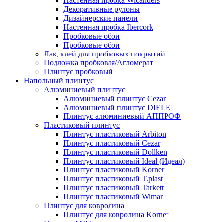
Настенная пробка Wicanders
Декоративные рулоны
Дизайнерские панели
Настенная пробка Ibercork
Пробковые обои
Пробковые обои
Лак, клей для пробковых покрытий
Подложка пробковая/Агломерат
Плинтус пробковый
Напольный плинтус
Алюминиевый плинтус
Алюминиевый плинтус Cezar
Алюминиевый плинтус DIELE
Плинтус алюминиевый АППРОФ
Пластиковый плинтус
Плинтус пластиковый Arbiton
Плинтус пластиковый Cezar
Плинтус пластиковый Dollken
Плинтус пластиковый Ideal (Идеал)
Плинтус пластиковый Korner
Плинтус пластиковый T.plast
Плинтус пластиковый Tarkett
Плинтус пластиковый Wimar
Плинтус для ковролина
Плинтус для ковролина Korner