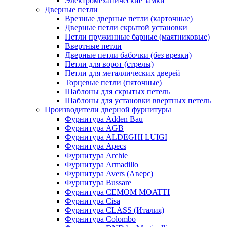
Электромеханические замки
Дверные петли
Врезные дверные петли (карточные)
Дверные петли скрытой установки
Петли пружинные барные (маятниковые)
Ввертные петли
Дверные петли бабочки (без врезки)
Петли для ворот (стрелы)
Петли для металлических дверей
Торцевые петли (пяточные)
Шаблоны для скрытых петель
Шаблоны для установки ввертных петель
Производители дверной фурнитуры
Фурнитура Adden Bau
Фурнитура AGB
Фурнитура ALDEGHI LUIGI
Фурнитура Apecs
Фурнитура Archie
Фурнитура Armadillo
Фурнитура Avers (Аверс)
Фурнитура Bussare
Фурнитура CEMOM MOATTI
Фурнитура Cisa
Фурнитура CLASS (Италия)
Фурнитура Colombo