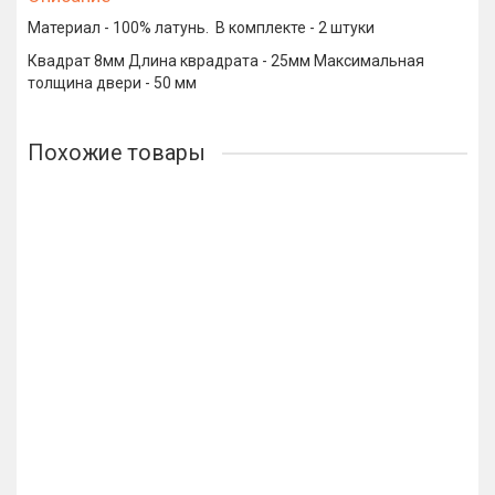
Материал - 100% латунь. В комплекте - 2 штуки
Квадрат 8мм Длина кврадрата - 25мм Максимальная
толщина двери - 50 мм
Похожие товары
Лидер продаж!
Ручки для раздвижных дверей Venezia U155 хром полиров.
3718р.
В корзину
Купить в 1 клик
Лидер продаж!