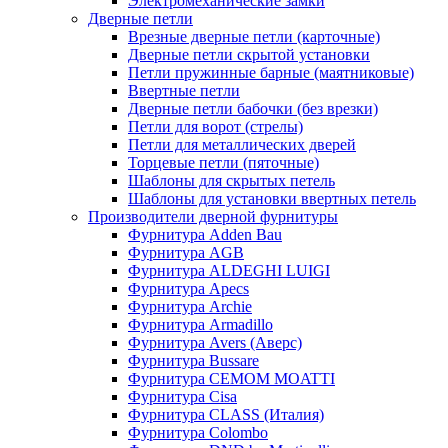
Электромеханические замки
Дверные петли
Врезные дверные петли (карточные)
Дверные петли скрытой установки
Петли пружинные барные (маятниковые)
Ввертные петли
Дверные петли бабочки (без врезки)
Петли для ворот (стрелы)
Петли для металлических дверей
Торцевые петли (пяточные)
Шаблоны для скрытых петель
Шаблоны для установки ввертных петель
Производители дверной фурнитуры
Фурнитура Adden Bau
Фурнитура AGB
Фурнитура ALDEGHI LUIGI
Фурнитура Apecs
Фурнитура Archie
Фурнитура Armadillo
Фурнитура Avers (Аверс)
Фурнитура Bussare
Фурнитура CEMOM MOATTI
Фурнитура Cisa
Фурнитура CLASS (Италия)
Фурнитура Colombo