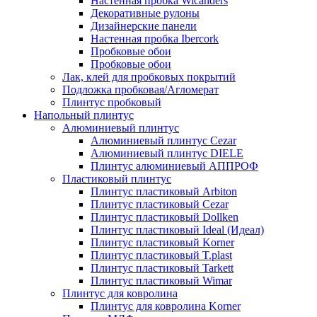
Настенная пробка Wicanders
Декоративные рулоны
Дизайнерские панели
Настенная пробка Ibercork
Пробковые обои
Пробковые обои
Лак, клей для пробковых покрытий
Подложка пробковая/Агломерат
Плинтус пробковый
Напольный плинтус
Алюминиевый плинтус
Алюминиевый плинтус Cezar
Алюминиевый плинтус DIELE
Плинтус алюминиевый АППРОФ
Пластиковый плинтус
Плинтус пластиковый Arbiton
Плинтус пластиковый Cezar
Плинтус пластиковый Dollken
Плинтус пластиковый Ideal (Идеал)
Плинтус пластиковый Korner
Плинтус пластиковый T.plast
Плинтус пластиковый Tarkett
Плинтус пластиковый Wimar
Плинтус для ковролина
Плинтус для ковролина Korner