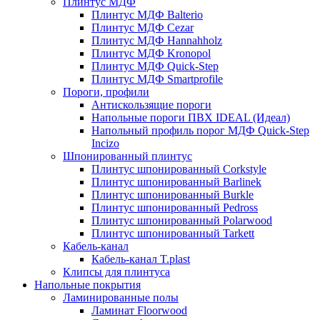
Плинтус МДФ
Плинтус МДФ Balterio
Плинтус МДФ Cezar
Плинтус МДФ Hannahholz
Плинтус МДФ Kronopol
Плинтус МДФ Quick-Step
Плинтус МДФ Smartprofile
Пороги, профили
Антискользящие пороги
Напольные пороги ПВХ IDEAL (Идеал)
Напольный профиль порог МДФ Quick-Step
Incizo
Шпонированный плинтус
Плинтус шпонированный Corkstyle
Плинтус шпонированный Barlinek
Плинтус шпонированный Burkle
Плинтус шпонированный Pedross
Плинтус шпонированный Polarwood
Плинтус шпонированный Tarkett
Кабель-канал
Кабель-канал T.plast
Клипсы для плинтуса
Напольные покрытия
Ламинированные полы
Ламинат Floorwood