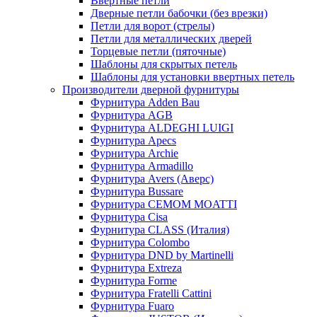
Ввертные петли
Дверные петли бабочки (без врезки)
Петли для ворот (стрелы)
Петли для металлических дверей
Торцевые петли (пяточные)
Шаблоны для скрытых петель
Шаблоны для установки ввертных петель
Производители дверной фурнитуры
Фурнитура Adden Bau
Фурнитура AGB
Фурнитура ALDEGHI LUIGI
Фурнитура Apecs
Фурнитура Archie
Фурнитура Armadillo
Фурнитура Avers (Аверс)
Фурнитура Bussare
Фурнитура CEMOM MOATTI
Фурнитура Cisa
Фурнитура CLASS (Италия)
Фурнитура Colombo
Фурнитура DND by Martinelli
Фурнитура Extreza
Фурнитура Forme
Фурнитура Fratelli Cattini
Фурнитура Fuaro