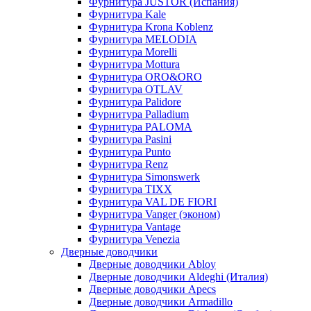
Фурнитура JUSTOR (Испания)
Фурнитура Kale
Фурнитура Krona Koblenz
Фурнитура MELODIA
Фурнитура Morelli
Фурнитура Mottura
Фурнитура ORO&ORO
Фурнитура OTLAV
Фурнитура Palidore
Фурнитура Palladium
Фурнитура PALOMA
Фурнитура Pasini
Фурнитура Punto
Фурнитура Renz
Фурнитура Simonswerk
Фурнитура TIXX
Фурнитура VAL DE FIORI
Фурнитура Vanger (эконом)
Фурнитура Vantage
Фурнитура Venezia
Дверные доводчики
Дверные доводчики Abloy
Дверные доводчики Aldeghi (Италия)
Дверные доводчики Apecs
Дверные доводчики Armadillo