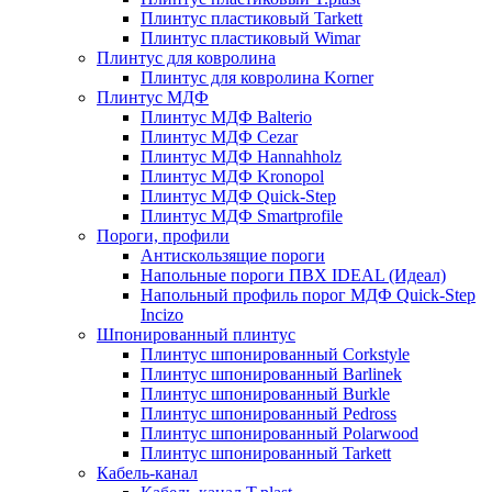
Плинтус пластиковый Tarkett
Плинтус пластиковый Wimar
Плинтус для ковролина
Плинтус для ковролина Korner
Плинтус МДФ
Плинтус МДФ Balterio
Плинтус МДФ Cezar
Плинтус МДФ Hannahholz
Плинтус МДФ Kronopol
Плинтус МДФ Quick-Step
Плинтус МДФ Smartprofile
Пороги, профили
Антискользящие пороги
Напольные пороги ПВХ IDEAL (Идеал)
Напольный профиль порог МДФ Quick-Step
Incizo
Шпонированный плинтус
Плинтус шпонированный Corkstyle
Плинтус шпонированный Barlinek
Плинтус шпонированный Burkle
Плинтус шпонированный Pedross
Плинтус шпонированный Polarwood
Плинтус шпонированный Tarkett
Кабель-канал