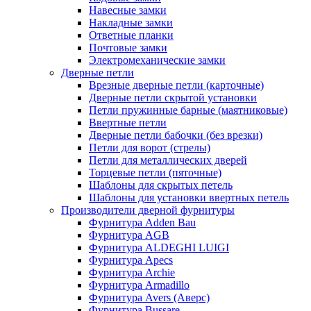
Навесные замки
Накладные замки
Ответные планки
Почтовые замки
Электромеханические замки
Дверные петли
Врезные дверные петли (карточные)
Дверные петли скрытой установки
Петли пружинные барные (маятниковые)
Ввертные петли
Дверные петли бабочки (без врезки)
Петли для ворот (стрелы)
Петли для металлических дверей
Торцевые петли (пяточные)
Шаблоны для скрытых петель
Шаблоны для установки ввертных петель
Производители дверной фурнитуры
Фурнитура Adden Bau
Фурнитура AGB
Фурнитура ALDEGHI LUIGI
Фурнитура Apecs
Фурнитура Archie
Фурнитура Armadillo
Фурнитура Avers (Аверс)
Фурнитура Bussare