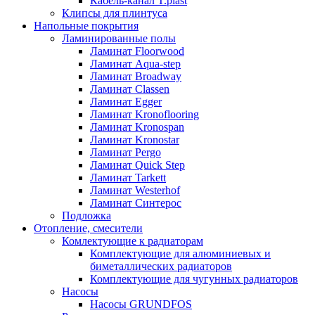
Кабель-канал T.plast
Клипсы для плинтуса
Напольные покрытия
Ламинированные полы
Ламинат Floorwood
Ламинат Aqua-step
Ламинат Broadway
Ламинат Classen
Ламинат Egger
Ламинат Kronoflooring
Ламинат Kronospan
Ламинат Kronostar
Ламинат Pergo
Ламинат Quick Step
Ламинат Tarkett
Ламинат Westerhof
Ламинат Синтерос
Подложка
Отопление, смесители
Комлектующие к радиаторам
Комплектующие для алюминиевых и
биметаллических радиаторов
Комплектующие для чугунных радиаторов
Насосы
Насосы GRUNDFOS