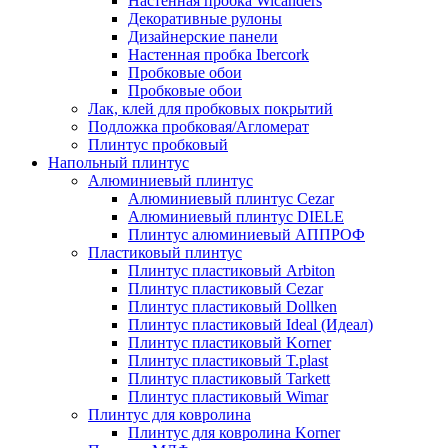
Настенная пробка Wicanders
Декоративные рулоны
Дизайнерские панели
Настенная пробка Ibercork
Пробковые обои
Пробковые обои
Лак, клей для пробковых покрытий
Подложка пробковая/Агломерат
Плинтус пробковый
Напольный плинтус
Алюминиевый плинтус
Алюминиевый плинтус Cezar
Алюминиевый плинтус DIELE
Плинтус алюминиевый АППРОФ
Пластиковый плинтус
Плинтус пластиковый Arbiton
Плинтус пластиковый Cezar
Плинтус пластиковый Dollken
Плинтус пластиковый Ideal (Идеал)
Плинтус пластиковый Korner
Плинтус пластиковый T.plast
Плинтус пластиковый Tarkett
Плинтус пластиковый Wimar
Плинтус для ковролина
Плинтус для ковролина Korner