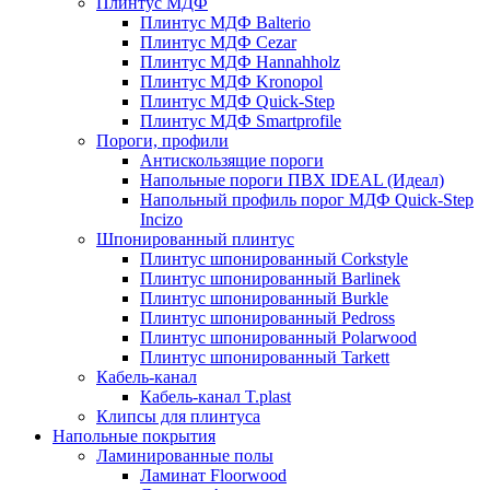
Плинтус МДФ
Плинтус МДФ Balterio
Плинтус МДФ Cezar
Плинтус МДФ Hannahholz
Плинтус МДФ Kronopol
Плинтус МДФ Quick-Step
Плинтус МДФ Smartprofile
Пороги, профили
Антискользящие пороги
Напольные пороги ПВХ IDEAL (Идеал)
Напольный профиль порог МДФ Quick-Step
Incizo
Шпонированный плинтус
Плинтус шпонированный Corkstyle
Плинтус шпонированный Barlinek
Плинтус шпонированный Burkle
Плинтус шпонированный Pedross
Плинтус шпонированный Polarwood
Плинтус шпонированный Tarkett
Кабель-канал
Кабель-канал T.plast
Клипсы для плинтуса
Напольные покрытия
Ламинированные полы
Ламинат Floorwood