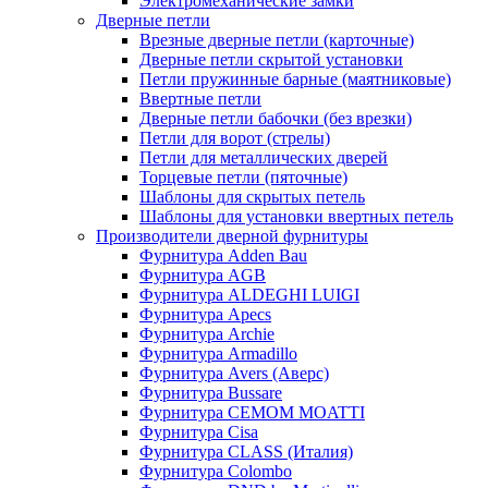
Электромеханические замки
Дверные петли
Врезные дверные петли (карточные)
Дверные петли скрытой установки
Петли пружинные барные (маятниковые)
Ввертные петли
Дверные петли бабочки (без врезки)
Петли для ворот (стрелы)
Петли для металлических дверей
Торцевые петли (пяточные)
Шаблоны для скрытых петель
Шаблоны для установки ввертных петель
Производители дверной фурнитуры
Фурнитура Adden Bau
Фурнитура AGB
Фурнитура ALDEGHI LUIGI
Фурнитура Apecs
Фурнитура Archie
Фурнитура Armadillo
Фурнитура Avers (Аверс)
Фурнитура Bussare
Фурнитура CEMOM MOATTI
Фурнитура Cisa
Фурнитура CLASS (Италия)
Фурнитура Colombo