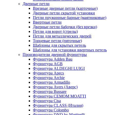
Дверные петли
Врезные дверные петли (карточные)
Дверные петли скрытой установки
Петли пружинные барные (маятниковые)
Ввертные петли
Дверные петли бабочки (без врезки)
Петли для ворот (стрелы)
Петли для металлических дверей
Торцевые петли (пяточные)
Шаблоны для скрытых петель
Шаблоны для установки ввертных петель
Производители дверной фурнитуры
Фурнитура Adden Bau
Фурнитура AGB
Фурнитура ALDEGHI LUIGI
Фурнитура Apecs
Фурнитура Archie
Фурнитура Armadillo
Фурнитура Avers (Аверс)
Фурнитура Bussare
Фурнитура CEMOM MOATTI
Фурнитура Cisa
Фурнитура CLASS (Италия)
Фурнитура Colombo
Фурнитура DND by Martinelli