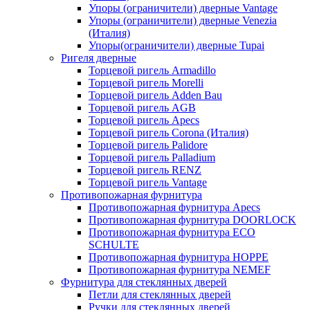
Упоры (ограничители) дверные Vantage
Упоры (ограничители) дверные Venezia
(Италия)
Упоры(ограничители) дверные Tupai
Ригеля дверные
Торцевой ригель Armadillo
Торцевой ригель Morelli
Торцевой ригель Adden Bau
Торцевой ригель AGB
Торцевой ригель Apecs
Торцевой ригель Corona (Италия)
Торцевой ригель Palidore
Торцевой ригель Palladium
Торцевой ригель RENZ
Торцевой ригель Vantage
Противопожарная фурнитура
Противопожарная фурнитура Apecs
Противопожарная фурнитура DOORLOCK
Противопожарная фурнитура ECO
SCHULTE
Противопожарная фурнитура HOPPE
Противопожарная фурнитура NEMEF
Фурнитура для стеклянных дверей
Петли для стеклянных дверей
Ручки для стеклянных дверей