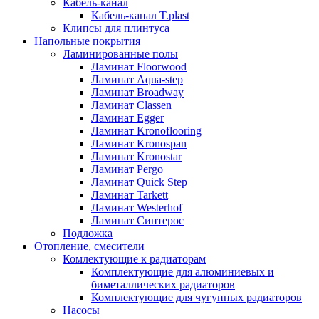
Кабель-канал
Кабель-канал T.plast
Клипсы для плинтуса
Напольные покрытия
Ламинированные полы
Ламинат Floorwood
Ламинат Aqua-step
Ламинат Broadway
Ламинат Classen
Ламинат Egger
Ламинат Kronoflooring
Ламинат Kronospan
Ламинат Kronostar
Ламинат Pergo
Ламинат Quick Step
Ламинат Tarkett
Ламинат Westerhof
Ламинат Синтерос
Подложка
Отопление, смесители
Комлектующие к радиаторам
Комплектующие для алюминиевых и
биметаллических радиаторов
Комплектующие для чугунных радиаторов
Насосы