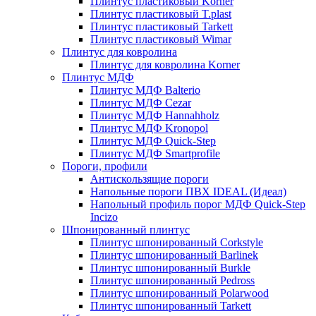
Плинтус пластиковый Korner
Плинтус пластиковый T.plast
Плинтус пластиковый Tarkett
Плинтус пластиковый Wimar
Плинтус для ковролина
Плинтус для ковролина Korner
Плинтус МДФ
Плинтус МДФ Balterio
Плинтус МДФ Cezar
Плинтус МДФ Hannahholz
Плинтус МДФ Kronopol
Плинтус МДФ Quick-Step
Плинтус МДФ Smartprofile
Пороги, профили
Антискользящие пороги
Напольные пороги ПВХ IDEAL (Идеал)
Напольный профиль порог МДФ Quick-Step
Incizo
Шпонированный плинтус
Плинтус шпонированный Corkstyle
Плинтус шпонированный Barlinek
Плинтус шпонированный Burkle
Плинтус шпонированный Pedross
Плинтус шпонированный Polarwood
Плинтус шпонированный Tarkett