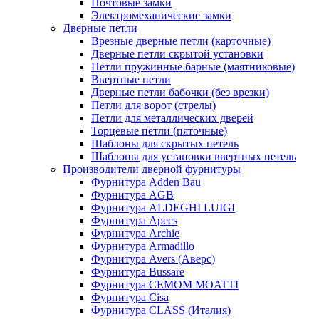
Почтовые замки
Электромеханические замки
Дверные петли
Врезные дверные петли (карточные)
Дверные петли скрытой установки
Петли пружинные барные (маятниковые)
Ввертные петли
Дверные петли бабочки (без врезки)
Петли для ворот (стрелы)
Петли для металлических дверей
Торцевые петли (пяточные)
Шаблоны для скрытых петель
Шаблоны для установки ввертных петель
Производители дверной фурнитуры
Фурнитура Adden Bau
Фурнитура AGB
Фурнитура ALDEGHI LUIGI
Фурнитура Apecs
Фурнитура Archie
Фурнитура Armadillo
Фурнитура Avers (Аверс)
Фурнитура Bussare
Фурнитура CEMOM MOATTI
Фурнитура Cisa
Фурнитура CLASS (Италия)