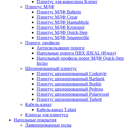
Плинтус для ковролина Korner
Плинтус МДФ
Плинтус МДФ Balterio
Плинтус МДФ Cezar
Плинтус МДФ Hannahholz
Плинтус МДФ Kronopol
Плинтус МДФ Quick-Step
Плинтус МДФ Smartprofile
Пороги, профили
Антискользящие пороги
Напольные пороги ПВХ IDEAL (Идеал)
Напольный профиль порог МДФ Quick-Step
Incizo
Шпонированный плинтус
Плинтус шпонированный Corkstyle
Плинтус шпонированный Barlinek
Плинтус шпонированный Burkle
Плинтус шпонированный Pedross
Плинтус шпонированный Polarwood
Плинтус шпонированный Tarkett
Кабель-канал
Кабель-канал T.plast
Клипсы для плинтуса
Напольные покрытия
Ламинированные полы