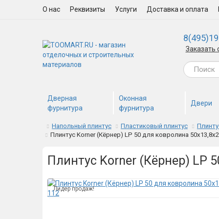
О нас
Реквизиты
Услуги
Доставка и оплата
8(495)19
Заказать 
Дверная
Оконная
Двери
фурнитура
фурнитура
Напольный плинтус
Пластиковый плинтус
Плинту
Плинтус Korner (Кёрнер) LP 50 для ковролина 50х13,8х
Плинтус Korner (Кёрнер) LP 
Лидер продаж!