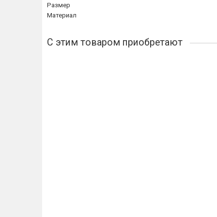
Размер
Материал
С этим товаром приобретают
Лидер продаж!
Угол внешний Плинтус Korner (Кёрнер) LP 50 для ков
56р.
Купить