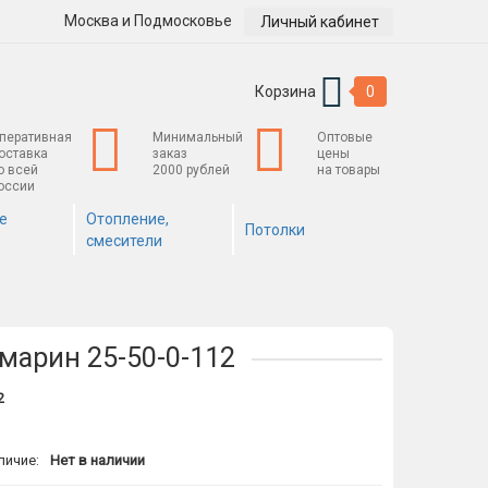
Москва и Подмосковье
Личный кабинет
Корзина
0
перативная
Минимальный
Оптовые
оставка
заказ
цены
о всей
2000 рублей
на товары
оссии
е
Отопление,
Потолки
смесители
амарин 25-50-0-112
2
личие:
Нет в наличии