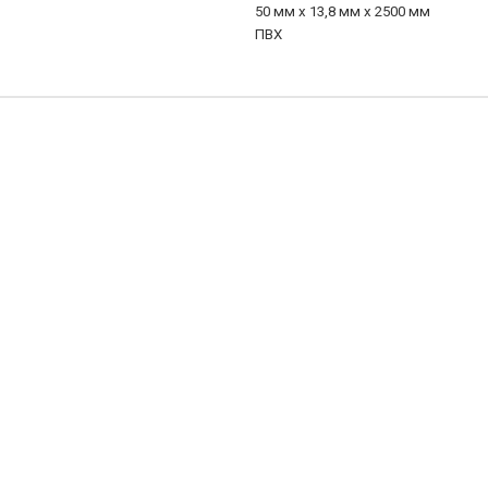
50 мм х 13,8 мм х 2500 мм
ПВХ
ролина (в цвет плинтуса)