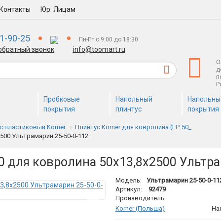
Контакты
Юр. Лицам
1-90-25
Пн-Пт с 9:00 до 18:30
обратный звонок
info@toomart.ru
О
д
п
Р
Пробковые
Напольный
Напольны
покрытия
плинтус
покрытия
с пластиковый Korner
Плинтус Korner для ковролина (LP 50_
2500 Ультрамарин 25-50-0-112
50 для ковролина 50х13,8х2500 Ультр
Модель:
Ультрамарин 25-50-0-11
Артикул:
92479
Производитель:
Korner (Польша)
На