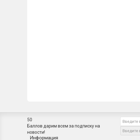
Лидер продаж!
Угол внутренний Плинтус Korner (Кёрнер) LP 50 для 
56р.
Купить
Лидер продаж!
Заглушки (пара) Плинтус Korner (Кёрнер) LP 50 для 
52р.
Купить
50
Баллов дарим всем за подписку на
новости!
Информация