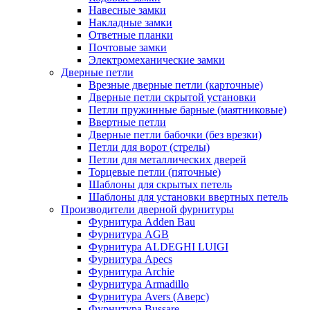
Навесные замки
Накладные замки
Ответные планки
Почтовые замки
Электромеханические замки
Дверные петли
Врезные дверные петли (карточные)
Дверные петли скрытой установки
Петли пружинные барные (маятниковые)
Ввертные петли
Дверные петли бабочки (без врезки)
Петли для ворот (стрелы)
Петли для металлических дверей
Торцевые петли (пяточные)
Шаблоны для скрытых петель
Шаблоны для установки ввертных петель
Производители дверной фурнитуры
Фурнитура Adden Bau
Фурнитура AGB
Фурнитура ALDEGHI LUIGI
Фурнитура Apecs
Фурнитура Archie
Фурнитура Armadillo
Фурнитура Avers (Аверс)
Фурнитура Bussare