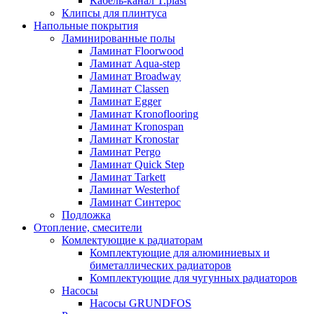
Кабель-канал T.plast
Клипсы для плинтуса
Напольные покрытия
Ламинированные полы
Ламинат Floorwood
Ламинат Aqua-step
Ламинат Broadway
Ламинат Classen
Ламинат Egger
Ламинат Kronoflooring
Ламинат Kronospan
Ламинат Kronostar
Ламинат Pergo
Ламинат Quick Step
Ламинат Tarkett
Ламинат Westerhof
Ламинат Синтерос
Подложка
Отопление, смесители
Комлектующие к радиаторам
Комплектующие для алюминиевых и
биметаллических радиаторов
Комплектующие для чугунных радиаторов
Насосы
Насосы GRUNDFOS