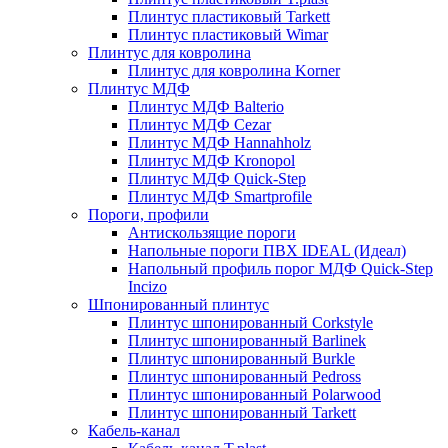
Плинтус пластиковый Tarkett
Плинтус пластиковый Wimar
Плинтус для ковролина
Плинтус для ковролина Korner
Плинтус МДФ
Плинтус МДФ Balterio
Плинтус МДФ Cezar
Плинтус МДФ Hannahholz
Плинтус МДФ Kronopol
Плинтус МДФ Quick-Step
Плинтус МДФ Smartprofile
Пороги, профили
Антискользящие пороги
Напольные пороги ПВХ IDEAL (Идеал)
Напольный профиль порог МДФ Quick-Step
Incizo
Шпонированный плинтус
Плинтус шпонированный Corkstyle
Плинтус шпонированный Barlinek
Плинтус шпонированный Burkle
Плинтус шпонированный Pedross
Плинтус шпонированный Polarwood
Плинтус шпонированный Tarkett
Кабель-канал