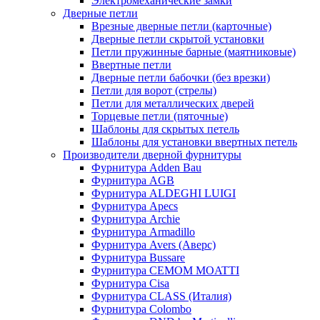
Электромеханические замки
Дверные петли
Врезные дверные петли (карточные)
Дверные петли скрытой установки
Петли пружинные барные (маятниковые)
Ввертные петли
Дверные петли бабочки (без врезки)
Петли для ворот (стрелы)
Петли для металлических дверей
Торцевые петли (пяточные)
Шаблоны для скрытых петель
Шаблоны для установки ввертных петель
Производители дверной фурнитуры
Фурнитура Adden Bau
Фурнитура AGB
Фурнитура ALDEGHI LUIGI
Фурнитура Apecs
Фурнитура Archie
Фурнитура Armadillo
Фурнитура Avers (Аверс)
Фурнитура Bussare
Фурнитура CEMOM MOATTI
Фурнитура Cisa
Фурнитура CLASS (Италия)
Фурнитура Colombo