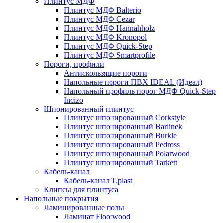
Плинтус МДФ
Плинтус МДФ Balterio
Плинтус МДФ Cezar
Плинтус МДФ Hannahholz
Плинтус МДФ Kronopol
Плинтус МДФ Quick-Step
Плинтус МДФ Smartprofile
Пороги, профили
Антискользящие пороги
Напольные пороги ПВХ IDEAL (Идеал)
Напольный профиль порог МДФ Quick-Step
Incizo
Шпонированный плинтус
Плинтус шпонированный Corkstyle
Плинтус шпонированный Barlinek
Плинтус шпонированный Burkle
Плинтус шпонированный Pedross
Плинтус шпонированный Polarwood
Плинтус шпонированный Tarkett
Кабель-канал
Кабель-канал T.plast
Клипсы для плинтуса
Напольные покрытия
Ламинированные полы
Ламинат Floorwood