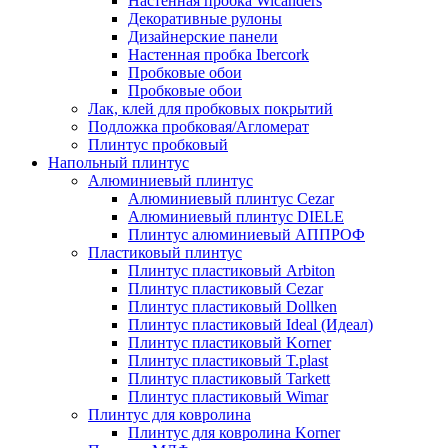
Настенная пробка Wicanders
Декоративные рулоны
Дизайнерские панели
Настенная пробка Ibercork
Пробковые обои
Пробковые обои
Лак, клей для пробковых покрытий
Подложка пробковая/Агломерат
Плинтус пробковый
Напольный плинтус
Алюминиевый плинтус
Алюминиевый плинтус Cezar
Алюминиевый плинтус DIELE
Плинтус алюминиевый АППРОФ
Пластиковый плинтус
Плинтус пластиковый Arbiton
Плинтус пластиковый Cezar
Плинтус пластиковый Dollken
Плинтус пластиковый Ideal (Идеал)
Плинтус пластиковый Korner
Плинтус пластиковый T.plast
Плинтус пластиковый Tarkett
Плинтус пластиковый Wimar
Плинтус для ковролина
Плинтус для ковролина Korner