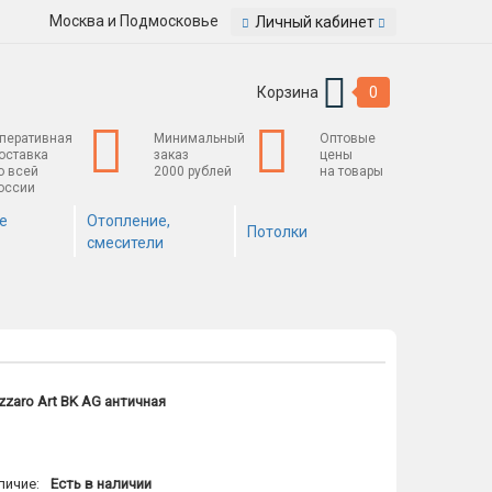
Москва и Подмосковье
Личный кабинет
Корзина
0
перативная
Минимальный
Оптовые
оставка
заказ
цены
о всей
2000 рублей
на товары
оссии
е
Отопление,
Потолки
смесители
zaro Art BK AG античная
личие:
Есть в наличии