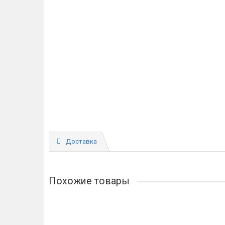
Доставка
Похожие товары
Накладка завертка Manzzaro Art BK SB матовая лат