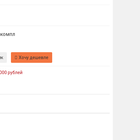
 компл
ик
Хочу дешевле
000 рублей