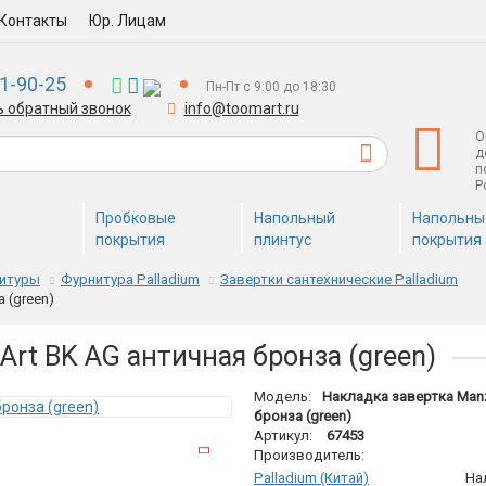
Контакты
Юр. Лицам
1-90-25
Пн-Пт с 9:00 до 18:30
ь обратный звонок
info@toomart.ru
О
д
п
Р
Пробковые
Напольный
Напольны
покрытия
плинтус
покрытия
нитуры
Фурнитура Palladium
Завертки сантехнические Palladium
 (green)
Art BK AG античная бронза (green)
Модель:
Накладка завертка Manz
бронза (green)
Артикул:
67453
Производитель:
Palladium (Китай)
На