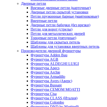
Дверные петли
Врезные дверные петли (карточные)
Дверные петли скрытой установки
Петли пружинные барные (маятниковые)
Ввертные петли
Дверные петли бабочки (без врезки)
Петли для ворот (стрелы)
Петли для металлических дверей
Торцевые петли (пяточные)
Шаблоны для скрытых петель
Шаблоны для установки ввертных петель
Производители дверной фурнитуры
Фурнитура Adden Bau
Фурнитура AGB
Фурнитура ALDEGHI LUIGI
Фурнитура Apecs
Фурнитура Archie
Фурнитура Armadillo
Фурнитура Avers (Аверс)
Фурнитура Bussare
Фурнитура CEMOM MOATTI
Фурнитура Cisa
Фурнитура CLASS (Италия)
Фурнитура Colombo
Фурнитура DND by Martinelli