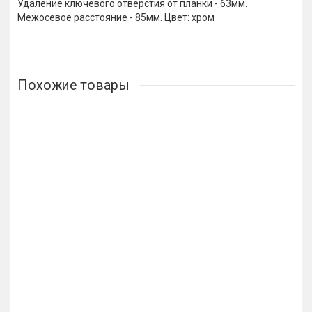
Удаление ключевого отверстия от планки - 63мм.
Межосевое расстояние - 85мм. Цвет: хром
Похожие товары
Навесной замок Apecs PD-01-63
332р.
В корзину
Купить в 1 клик
Лидер продаж!