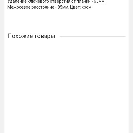
Удаление ключевого отверстия от планки - 63мм.
Межосевое расстояние - 85мм. Цвет: хром
Похожие товары
Навесной замок Apecs PD-01-63
332р.
В корзину
Лидер продаж!
Навесной замок PDB-20-20-Blister (2 замка + 3 ключа)
компл.
253р.