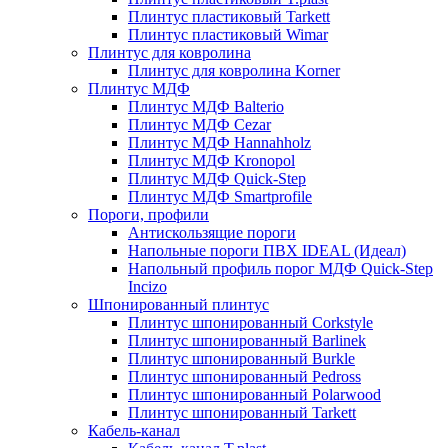
Плинтус пластиковый Tarkett
Плинтус пластиковый Wimar
Плинтус для ковролина
Плинтус для ковролина Korner
Плинтус МДФ
Плинтус МДФ Balterio
Плинтус МДФ Cezar
Плинтус МДФ Hannahholz
Плинтус МДФ Kronopol
Плинтус МДФ Quick-Step
Плинтус МДФ Smartprofile
Пороги, профили
Антискользящие пороги
Напольные пороги ПВХ IDEAL (Идеал)
Напольный профиль порог МДФ Quick-Step
Incizo
Шпонированный плинтус
Плинтус шпонированный Corkstyle
Плинтус шпонированный Barlinek
Плинтус шпонированный Burkle
Плинтус шпонированный Pedross
Плинтус шпонированный Polarwood
Плинтус шпонированный Tarkett
Кабель-канал