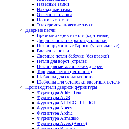
Навесные замки
Накладные замки
Ответные планки
Почтовые замки
Электромеханические замки
Дверные петли
Врезные дверные петли (карточные)
Дверные петли скрытой установки
Петли пружинные барные (маятниковые)
Ввертные петли
Дверные петли бабочки (без врезки)
Петли для ворот (стрелы)
Петли для металлических дверей
Торцевые петли (пяточные)
Шаблоны для скрытых петель
Шаблоны для установки ввертных петель
Производители дверной фурнитуры
Фурнитура Adden Bau
Фурнитура AGB
Фурнитура ALDEGHI LUIGI
Фурнитура Apecs
Фурнитура Archie
Фурнитура Armadillo
Фурнитура Avers (Аверс)
Фурнитура Bussare