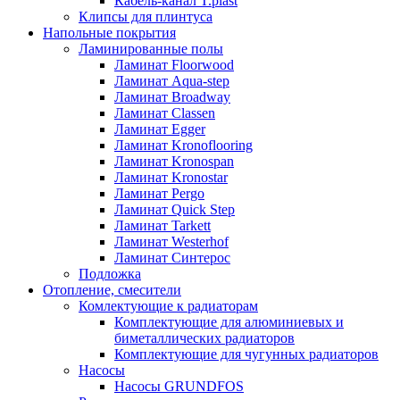
Кабель-канал T.plast
Клипсы для плинтуса
Напольные покрытия
Ламинированные полы
Ламинат Floorwood
Ламинат Aqua-step
Ламинат Broadway
Ламинат Classen
Ламинат Egger
Ламинат Kronoflooring
Ламинат Kronospan
Ламинат Kronostar
Ламинат Pergo
Ламинат Quick Step
Ламинат Tarkett
Ламинат Westerhof
Ламинат Синтерос
Подложка
Отопление, смесители
Комлектующие к радиаторам
Комплектующие для алюминиевых и
биметаллических радиаторов
Комплектующие для чугунных радиаторов
Насосы
Насосы GRUNDFOS