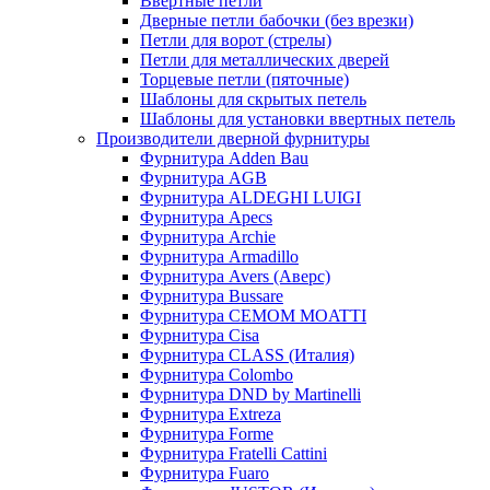
Ввертные петли
Дверные петли бабочки (без врезки)
Петли для ворот (стрелы)
Петли для металлических дверей
Торцевые петли (пяточные)
Шаблоны для скрытых петель
Шаблоны для установки ввертных петель
Производители дверной фурнитуры
Фурнитура Adden Bau
Фурнитура AGB
Фурнитура ALDEGHI LUIGI
Фурнитура Apecs
Фурнитура Archie
Фурнитура Armadillo
Фурнитура Avers (Аверс)
Фурнитура Bussare
Фурнитура CEMOM MOATTI
Фурнитура Cisa
Фурнитура CLASS (Италия)
Фурнитура Colombo
Фурнитура DND by Martinelli
Фурнитура Extreza
Фурнитура Forme
Фурнитура Fratelli Cattini
Фурнитура Fuaro