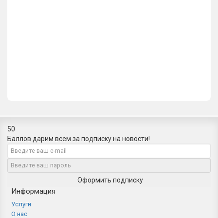
Колпачок для ввертных петель Venezia CP14 U без пешки
D14 мм матовый хром
705р.
В корзину
50
Баллов дарим всем за подписку на новости!
Оформить подписку
Информация
Услуги
О нас