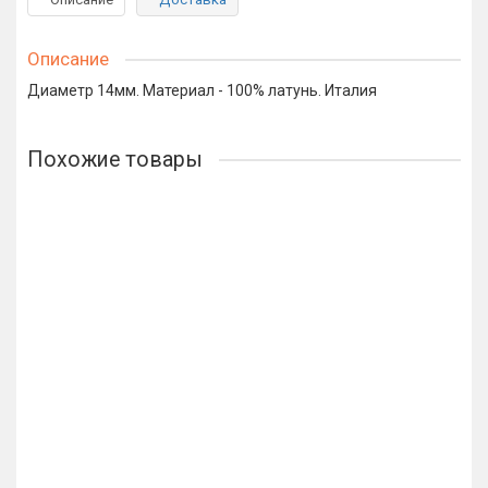
Описание
Диаметр 14мм. Материал - 100% латунь. Италия
Похожие товары
Петля стрела Amig 554-400х2 черная
1242р.
В корзину
Петля дверная пружинная Amig-3037-100*126 золото
100мм
1781р.