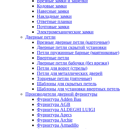
Врезные замки и защелки
Кодовые замки
Навесные замки
Накладные замки
Ответные планки
Почтовые замки
Электромеханические замки
Дверные петли
Врезные дверные петли (карточные)
Дверные петли скрытой установки
Петли пружинные барные (маятниковые)
Ввертные петли
Дверные петли бабочки (без врезки)
Петли для ворот (стрелы)
Петли для металлических дверей
Торцевые петли (пяточные)
Шаблоны для скрытых петель
Шаблоны для установки ввертных петель
Производители дверной фурнитуры
Фурнитура Adden Bau
Фурнитура AGB
Фурнитура ALDEGHI LUIGI
Фурнитура Apecs
Фурнитура Archie
Фурнитура Armadillo