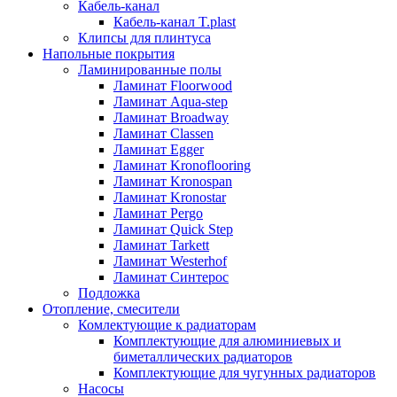
Кабель-канал
Кабель-канал T.plast
Клипсы для плинтуса
Напольные покрытия
Ламинированные полы
Ламинат Floorwood
Ламинат Aqua-step
Ламинат Broadway
Ламинат Classen
Ламинат Egger
Ламинат Kronoflooring
Ламинат Kronospan
Ламинат Kronostar
Ламинат Pergo
Ламинат Quick Step
Ламинат Tarkett
Ламинат Westerhof
Ламинат Синтерос
Подложка
Отопление, смесители
Комлектующие к радиаторам
Комплектующие для алюминиевых и
биметаллических радиаторов
Комплектующие для чугунных радиаторов
Насосы