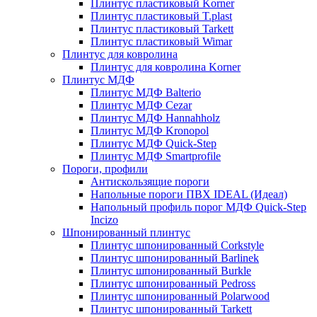
Плинтус пластиковый Korner
Плинтус пластиковый T.plast
Плинтус пластиковый Tarkett
Плинтус пластиковый Wimar
Плинтус для ковролина
Плинтус для ковролина Korner
Плинтус МДФ
Плинтус МДФ Balterio
Плинтус МДФ Cezar
Плинтус МДФ Hannahholz
Плинтус МДФ Kronopol
Плинтус МДФ Quick-Step
Плинтус МДФ Smartprofile
Пороги, профили
Антискользящие пороги
Напольные пороги ПВХ IDEAL (Идеал)
Напольный профиль порог МДФ Quick-Step
Incizo
Шпонированный плинтус
Плинтус шпонированный Corkstyle
Плинтус шпонированный Barlinek
Плинтус шпонированный Burkle
Плинтус шпонированный Pedross
Плинтус шпонированный Polarwood
Плинтус шпонированный Tarkett