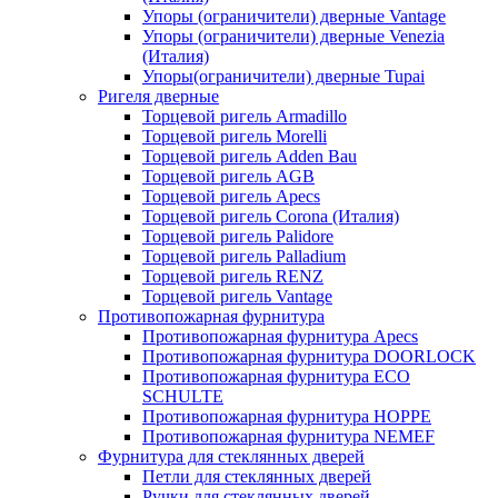
Упоры (ограничители) дверные Vantage
Упоры (ограничители) дверные Venezia
(Италия)
Упоры(ограничители) дверные Tupai
Ригеля дверные
Торцевой ригель Armadillo
Торцевой ригель Morelli
Торцевой ригель Adden Bau
Торцевой ригель AGB
Торцевой ригель Apecs
Торцевой ригель Corona (Италия)
Торцевой ригель Palidore
Торцевой ригель Palladium
Торцевой ригель RENZ
Торцевой ригель Vantage
Противопожарная фурнитура
Противопожарная фурнитура Apecs
Противопожарная фурнитура DOORLOCK
Противопожарная фурнитура ECO
SCHULTE
Противопожарная фурнитура HOPPE
Противопожарная фурнитура NEMEF
Фурнитура для стеклянных дверей
Петли для стеклянных дверей
Ручки для стеклянных дверей