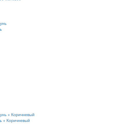
ь
ь + Коричневый