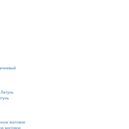
ричневый
атунь
ое матовое