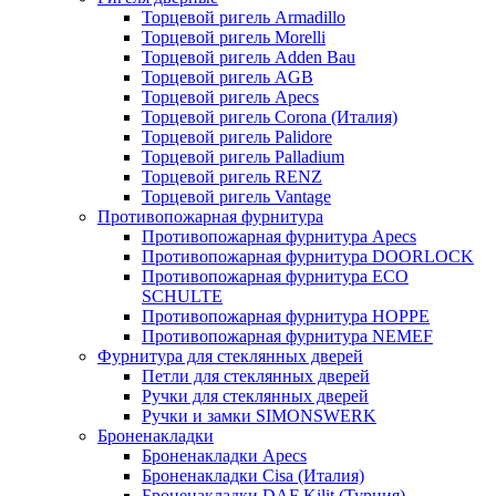
Торцевой ригель Armadillo
Торцевой ригель Morelli
Торцевой ригель Adden Bau
Торцевой ригель AGB
Торцевой ригель Apecs
Торцевой ригель Corona (Италия)
Торцевой ригель Palidore
Торцевой ригель Palladium
Торцевой ригель RENZ
Торцевой ригель Vantage
Противопожарная фурнитура
Противопожарная фурнитура Apecs
Противопожарная фурнитура DOORLOCK
Противопожарная фурнитура ECO
SCHULTE
Противопожарная фурнитура HOPPE
Противопожарная фурнитура NEMEF
Фурнитура для стеклянных дверей
Петли для стеклянных дверей
Ручки для стеклянных дверей
Ручки и замки SIMONSWERK
Броненакладки
Броненакладки Apecs
Броненакладки Cisa (Италия)
Броненакладки DAF Kilit (Турция)