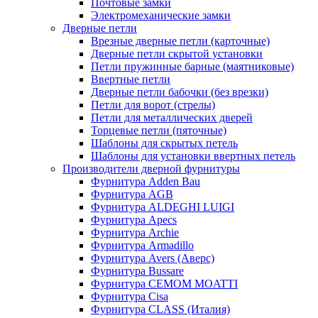
Почтовые замки
Электромеханические замки
Дверные петли
Врезные дверные петли (карточные)
Дверные петли скрытой установки
Петли пружинные барные (маятниковые)
Ввертные петли
Дверные петли бабочки (без врезки)
Петли для ворот (стрелы)
Петли для металлических дверей
Торцевые петли (пяточные)
Шаблоны для скрытых петель
Шаблоны для установки ввертных петель
Производители дверной фурнитуры
Фурнитура Adden Bau
Фурнитура AGB
Фурнитура ALDEGHI LUIGI
Фурнитура Apecs
Фурнитура Archie
Фурнитура Armadillo
Фурнитура Avers (Аверс)
Фурнитура Bussare
Фурнитура CEMOM MOATTI
Фурнитура Cisa
Фурнитура CLASS (Италия)