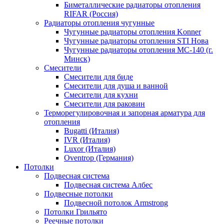
Биметаллические радиаторы отопления
RIFAR (Россия)
Радиаторы отопления чугунные
Чугунные радиаторы отопления Konner
Чугунные радиаторы отопления STI Нова
Чугунные радиаторы отопления МС-140 (г.
Минск)
Смесители
Смесители для биде
Смесители для душа и ванной
Смесители для кухни
Смесители для раковин
Терморегулировочная и запорная арматура для
отопления
Bugatti (Италия)
IVR (Италия)
Luxor (Италия)
Oventrop (Германия)
Потолки
Подвесная система
Подвесная система Албес
Подвесные потолки
Подвесной потолок Armstrong
Потолки Грильято
Реечные потолки