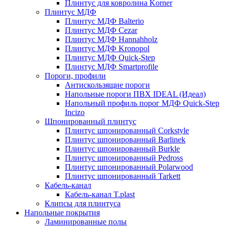
Плинтус для ковролина Korner
Плинтус МДФ
Плинтус МДФ Balterio
Плинтус МДФ Cezar
Плинтус МДФ Hannahholz
Плинтус МДФ Kronopol
Плинтус МДФ Quick-Step
Плинтус МДФ Smartprofile
Пороги, профили
Антискользящие пороги
Напольные пороги ПВХ IDEAL (Идеал)
Напольный профиль порог МДФ Quick-Step
Incizo
Шпонированный плинтус
Плинтус шпонированный Corkstyle
Плинтус шпонированный Barlinek
Плинтус шпонированный Burkle
Плинтус шпонированный Pedross
Плинтус шпонированный Polarwood
Плинтус шпонированный Tarkett
Кабель-канал
Кабель-канал T.plast
Клипсы для плинтуса
Напольные покрытия
Ламинированные полы